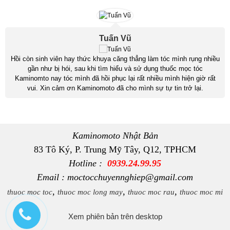
Tuấn Vũ
Hồi còn sinh viên hay thức khuya căng thẳng làm tóc mình rụng nhiều
gần như bị hói, sau khi tìm hiểu và sử dụng thuốc mọc tóc
Kaminomto nay tóc mình đã hồi phục lại rất nhiều mình hiện giờ rất
vui. Xin cảm ơn Kaminomoto đã cho mình sự tự tin trở lại.
Kaminomoto Nhật Bản
83 Tô Ký, P. Trung Mỹ Tây, Q12, TPHCM
Hotline :
0939.24.99.95
Email : moctocchuyennghiep@gmail.com
,
,
,
thuoc moc toc
thuoc moc long may
thuoc moc rau
thuoc moc mi
Xem phiên bản trên desktop