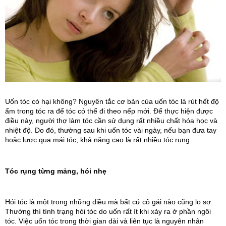
Uốn tóc có hại k
hông? Nguyên tắc cơ bản của uốn tóc là rút hết độ 
ẩm trong tóc ra để tóc có thể đi theo nếp mới. Để thực hiện được 
điều này, người thợ làm tóc cần sử dụng rất nhiều chất hóa học và 
nhiệt độ. Do đó, thường sau khi uốn tóc vài ngày, nếu bạn đưa tay 
hoặc lược qua mái tóc, khả năng cao là rất nhiều tóc rụng.
Tóc rụng từng mảng, hói nhẹ
Hói tóc là một trong những điều mà bất cứ cô gái nào cũng lo sợ. 
Thường thì tình trạng hói tóc do uốn rất ít khi xảy ra ở phần ngôi 
tóc. Việc uốn tóc trong thời gian dài và liên tục là nguyên nhân 