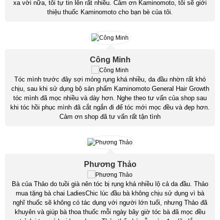
xa vời nữa, tôi tự tin lên rất nhiều. Cảm ơn Kaminomoto, tôi sẽ giới
thiệu thuốc Kaminomoto cho bạn bè của tôi.
Công Minh
Tóc mình trước đây sợi mỏng rụng khá nhiều, da đầu nhờn rất khó
chịu, sau khi sử dụng bộ sản phẩm Kaminomoto General Hair Growth
tóc mình đã mọc nhiều và dày hơn. Nghe theo tư vấn của shop sau
khi tóc hồi phục mình đã cắt ngắn đi để tóc mới mọc đều và đẹp hơn.
Cảm ơn shop đã tư vấn rất tận tình
Phương Thảo
Bà của Thảo do tuồi già nên tóc bị rụng khá nhiều lộ cả da đầu. Thảo
mua tặng bà chai LadiesChic lúc đầu bà không chịu sử dụng vì bà
nghĩ thuốc sẽ không có tác dụng với người lớn tuổi, nhưng Thảo đã
khuyên và giúp bà thoa thuốc mỗi ngày bây giờ tóc bà đã mọc đều