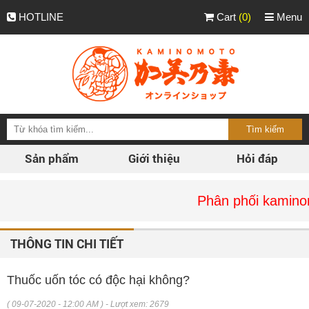
HOTLINE
Cart
(0)
Menu
Sản phẩm
Giới thiệu
Hỏi đáp
Phân phối kaminomoto chín
THÔNG TIN CHI TIẾT
Thuốc uốn tóc có độc hại không?
( 09-07-2020 - 12:00 AM ) - Lượt xem: 2679