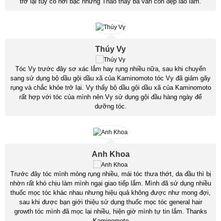
trở lại tuy có hơi bạc nhưng Thảo thấy bà vẫn còn đẹp lão lắm.
Thúy Vy
Tóc Vy trước đây sơ xác lắm hay rụng nhiều nữa, sau khi chuyển
sang sử dụng bộ dầu gội dầu xã của Kaminomoto tóc Vy đã giảm gãy
rụng và chắc khỏe trở lại. Vy thấy bộ dầu gội dầu xã của Kaminomoto
rất hợp với tóc của mình nên Vy sử dụng gội đầu hàng ngày để
dưỡng tóc.
Anh Khoa
Trước đây tóc mình mỏng rụng nhiều, mái tóc thưa thớt, da đầu thì bị
nhờn rất khó chịu làm mình ngại giao tiếp lắm. Mình đã sử dụng nhiều
thuốc mọc tóc khác nhau nhưng hiệu quả không được như mong đợi,
sau khi được bạn giới thiệu sử dụng thuốc mọc tóc general hair
growth tóc mình đã mọc lại nhiều, hiện giờ mình tự tin lắm. Thanks
Kaminomoto