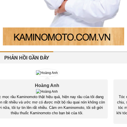
PHẢN HỒI GẦN ĐÂY
Công Minh
Tóc mình trước đây sợi mỏng rụng khá nhiều, da đầu nhờn rất khó
chịu, sau khi sử dụng bộ sản phẩm Kaminomoto General Hair Growth
tóc mình đã mọc nhiều và dày hơn. Nghe theo tư vấn của shop sau
khi tóc hồi phục mình đã cắt ngắn đi để tóc mới mọc đều và đẹp hơn.
Cảm ơn shop đã tư vấn rất tận tình