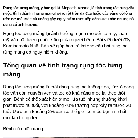
Rụng tóc từng mảng, y học gọi là Alopecia Areata, là tình trạng tóc rụng đột
ngột. Hình thành những mảng hói rõ rệt trên da đầu hoặc các vùng có lông
trên cơ thể. Mặc dù không gây nguy hiểm trực tiếp đến sức khỏe nhưng nó
cũng có ảnh hưởng.
Rụng tóc từng mảng lại ảnh hưởng mạnh mẽ đến tâm lý, thẩm
mỹ và chất lượng cuộc sống của người bệnh. Bài viết dưới đây
Kaminomoto Nhật Bản sẽ giúp bạn trả lời cho câu hỏi rụng tóc
từng mảng có nguy hiểm không.
Tổng quan về tình trạng rụng tóc từng
mảng
Rụng tóc từng mảng là một dạng rụng tóc không sẹo, tức là nang
tóc vẫn còn nguyên vẹn và tóc có khả năng mọc lại theo thời
gian. Bệnh có thể xuất hiện ở mọi lứa tuổi nhưng thường khởi
phát trước 40 tuổi, với khoảng 40% trường hợp xảy ra trước 20
tuổi. Ước tính khoảng 2% dân số thế giới sẽ mắc bệnh ít nhất
một lần trong đời.
Bệnh có nhiều dạng: