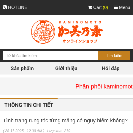
HOTLINE
Cart
(0)
Menu
Sản phẩm
Giới thiệu
Hỏi đáp
Phân phối kaminomoto chính h
THÔNG TIN CHI TIẾT
Tình trạng rụng tóc từng mảng có nguy hiểm không?
( 28-11-2025 - 12:00 AM ) - Lượt xem: 219