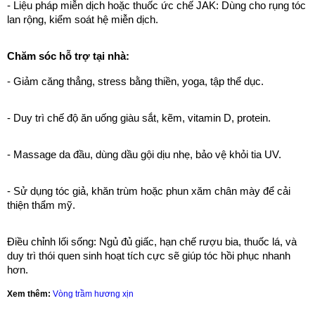
- Liệu pháp miễn dịch hoặc thuốc ức chế JAK: Dùng cho rụng tóc
lan rộng, kiểm soát hệ miễn dịch.
Chăm sóc hỗ trợ tại nhà:
- Giảm căng thẳng, stress bằng thiền, yoga, tập thể dục.
- Duy trì chế độ ăn uống giàu sắt, kẽm, vitamin D, protein.
- Massage da đầu, dùng dầu gội dịu nhẹ, bảo vệ khỏi tia UV.
- Sử dụng tóc giả, khăn trùm hoặc phun xăm chân mày để cải
thiện thẩm mỹ.
Điều chỉnh lối sống: Ngủ đủ giấc, hạn chế rượu bia, thuốc lá, và
duy trì thói quen sinh hoạt tích cực sẽ giúp tóc hồi phục nhanh
hơn.
Xem thêm:
Vòng trầm hương xịn