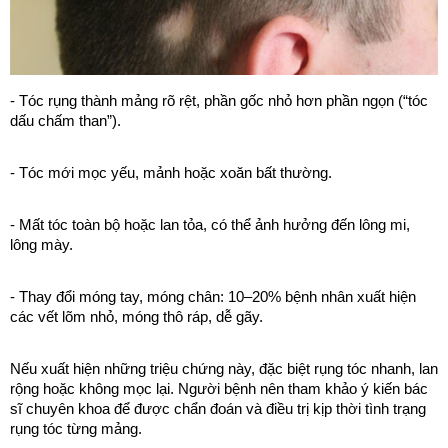
- Tóc rụng thành mảng rõ rệt, phần gốc nhỏ hơn phần ngọn (“tóc
dấu chấm than”).
- Tóc mới mọc yếu, mảnh hoặc xoăn bất thường.
- Mất tóc toàn bộ hoặc lan tỏa, có thể ảnh hưởng đến lông mi,
lông mày.
- Thay đổi móng tay, móng chân: 10–20% bệnh nhân xuất hiện
các vết lõm nhỏ, móng thô ráp, dễ gãy.
Nếu xuất hiện những triệu chứng này, đặc biệt rụng tóc nhanh, lan
rộng hoặc không mọc lại. Người bệnh nên tham khảo ý kiến bác
sĩ chuyên khoa để được chẩn đoán và điều trị kịp thời tình trạng
rụng tóc từng mảng.