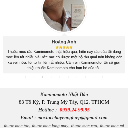
Công Minh
Tóc mình trước đây sợi mỏng rụng khá nhiều, da đầu nhờn rất khó
chịu, sau khi sử dụng bộ sản phẩm Kaminomoto General Hair Growth
tóc mình đã mọc nhiều và dày hơn. Nghe theo tư vấn của shop sau
khi tóc hồi phục mình đã cắt ngắn đi để tóc mới mọc đều và đẹp hơn.
Cảm ơn shop đã tư vấn rất tận tình
Kaminomoto Nhật Bản
83 Tô Ký, P. Trung Mỹ Tây, Q12, TPHCM
Hotline :
0939.24.99.95
Email : moctocchuyennghiep@gmail.com
,
,
,
thuoc moc toc
thuoc moc long may
thuoc moc rau
thuoc moc mi