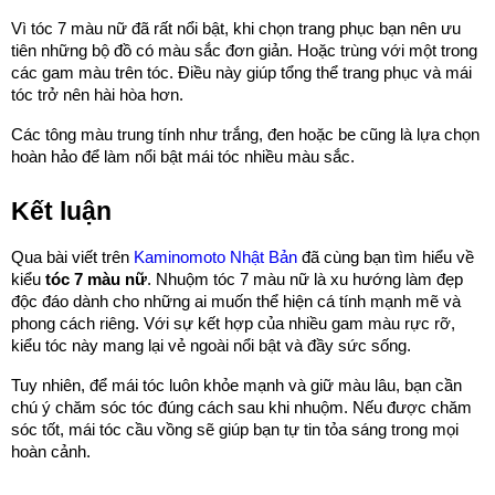
Vì tóc 7 màu nữ đã rất nổi bật, khi chọn trang phục bạn nên ưu
tiên những bộ đồ có màu sắc đơn giản. Hoặc trùng với một trong
các gam màu trên tóc. Điều này giúp tổng thể trang phục và mái
tóc trở nên hài hòa hơn.
Các tông màu trung tính như trắng, đen hoặc be cũng là lựa chọn
hoàn hảo để làm nổi bật mái tóc nhiều màu sắc.
Kết luận
Qua bài viết trên
Kaminomoto Nhật Bản
đã cùng bạn tìm hiểu về
kiểu
tóc 7 màu nữ
. Nhuộm tóc 7 màu nữ là xu hướng làm đẹp
độc đáo dành cho những ai muốn thể hiện cá tính mạnh mẽ và
phong cách riêng. Với sự kết hợp của nhiều gam màu rực rỡ,
kiểu tóc này mang lại vẻ ngoài nổi bật và đầy sức sống.
Tuy nhiên, để mái tóc luôn khỏe mạnh và giữ màu lâu, bạn cần
chú ý chăm sóc tóc đúng cách sau khi nhuộm. Nếu được chăm
sóc tốt, mái tóc cầu vồng sẽ giúp bạn tự tin tỏa sáng trong mọi
hoàn cảnh.