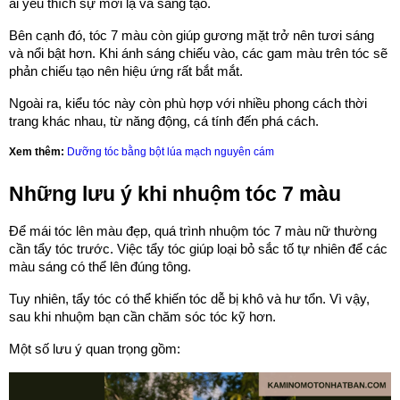
ai yêu thích sự mới lạ và sáng tạo.
Bên cạnh đó, tóc 7 màu còn giúp gương mặt trở nên tươi sáng
và nổi bật hơn. Khi ánh sáng chiếu vào, các gam màu trên tóc sẽ
phản chiếu tạo nên hiệu ứng rất bắt mắt.
Ngoài ra, kiểu tóc này còn phù hợp với nhiều phong cách thời
trang khác nhau, từ năng động, cá tính đến phá cách.
Xem thêm:
Dưỡng tóc bằng bột lúa mạch nguyên cám
Những lưu ý khi nhuộm tóc 7 màu
Để mái tóc lên màu đẹp, quá trình nhuộm tóc 7 màu nữ thường
cần tẩy tóc trước. Việc tẩy tóc giúp loại bỏ sắc tố tự nhiên để các
màu sáng có thể lên đúng tông.
Tuy nhiên, tẩy tóc có thể khiến tóc dễ bị khô và hư tổn. Vì vậy,
sau khi nhuộm bạn cần chăm sóc tóc kỹ hơn.
Một số lưu ý quan trọng gồm: