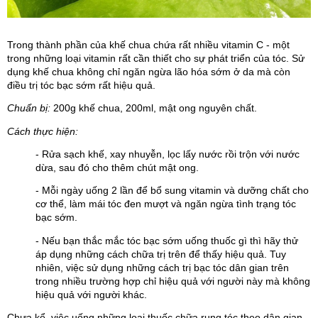
Trong thành phần của khế chua chứa rất nhiều vitamin C - một 
trong những loại vitamin rất cần thiết cho sự phát triển của tóc. Sử 
dụng khế chua không chỉ ngăn ngừa lão hóa sớm ở da mà còn 
điều trị tóc bạc sớm rất hiệu quả.
Chuẩn bị:
 200g khế chua, 200ml, mật ong nguyên chất.
Cách thực hiện:
- Rửa sạch khế, xay nhuyễn, lọc lấy nước rồi trộn với nước 
dừa, sau đó cho thêm chút mật ong. 
- Mỗi ngày uống 2 lần để bổ sung vitamin và dưỡng chất cho 
cơ thể, làm mái tóc đen mượt và ngăn ngừa tình trạng tóc 
bạc sớm.
- Nếu bạn thắc mắc tóc bạc sớm uống thuốc gì thì hãy thử 
áp dụng những cách chữa trị trên để thấy hiệu quả. Tuy 
nhiên, việc sử dụng những cách trị bạc tóc dân gian trên 
trong nhiều trường hợp chỉ hiệu quả với người này mà không 
hiệu quả với người khác.
Chưa kể, việc uống những loại thuốc chữa rụng tóc theo dân gian 