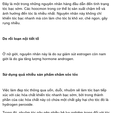
Đây là một trong những nguyên nhân hàng đầu dẫn đến tình trạng 
tóc bạc sớm. Các hoocmon trong cơ thể bị sản xuất chậm trễ và 
ảnh hưởng đến tóc là nhiều nhất. Nguyên nhân này không chỉ 
khiến tóc bạc nhanh mà còn làm cho tóc bị khô xơ, chẻ ngọn, gãy 
rụng nhiều.
Do rối loạn nội tiết tố
Ở nữ giới, nguyên nhân này là do sự giảm sút estrogen còn nam 
giới là do gia tăng lượng hormone androgen.
Sử dụng quá nhiều sản phẩm chăm sóc tóc
Việc làm đẹp tóc thông qua uốn, duỗi, nhuộm sẽ làm tóc bạn tiếp 
xúc với các hóa chất khiến tóc nhanh bạc sớm, bởi trong thành 
phần của các hóa chất này có chứa một chất gây hại cho tóc đó là 
hydrogen peroxide. 
Trong đó, nhuộm tóc gây nên nhiều hệ lụy nghiêm trọng đối với tóc 