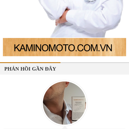
PHẢN HỒI GẦN ĐÂY
Công Minh
Tóc mình trước đây sợi mỏng rụng khá nhiều, da đầu nhờn rất khó
chịu, sau khi sử dụng bộ sản phẩm Kaminomoto General Hair Growth
tóc mình đã mọc nhiều và dày hơn. Nghe theo tư vấn của shop sau
khi tóc hồi phục mình đã cắt ngắn đi để tóc mới mọc đều và đẹp hơn.
Cảm ơn shop đã tư vấn rất tận tình