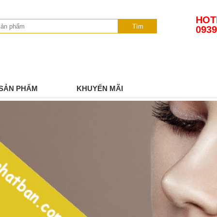
HOT
Tìm
0939
SẢN PHẨM
KHUYẾN MÃI
TIN TỨC