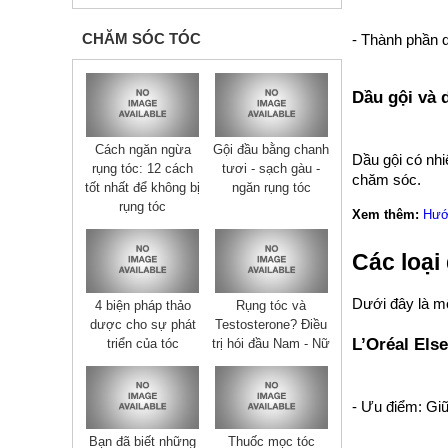
CHĂM SÓC TÓC
- Thành phần 
Dầu gội và 
Cách ngăn ngừa
Gội đầu bằng chanh
Dầu gội có nh
rụng tóc: 12 cách
tươi - sạch gàu -
chăm sóc.
tốt nhất để không bị
ngăn rụng tóc
rụng tóc
Xem thêm:
Hướ
Các loại
Dưới đây là m
4 biện pháp thảo
Rụng tóc và
dược cho sự phát
Testosterone? Điều
L’Oréal Els
triển của tóc
trị hói đầu Nam - Nữ
- Ưu điểm: Giữ
Bạn đã biết những
Thuốc mọc tóc