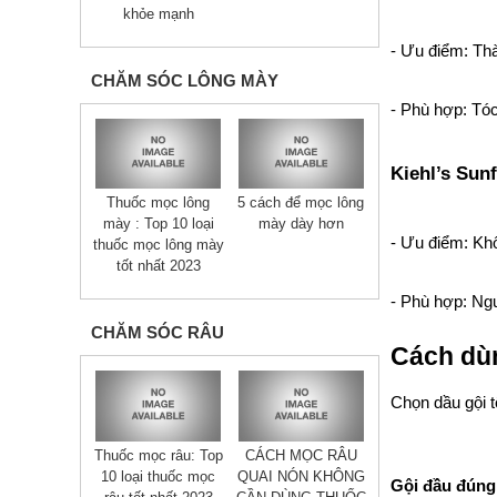
khỏe mạnh
- Ưu điểm: Thà
CHĂM SÓC LÔNG MÀY
- Phù hợp: Tó
Kiehl’s Sun
Thuốc mọc lông
5 cách để mọc lông
mày : Top 10 loại
mày dày hơn
- Ưu điểm: Khô
thuốc mọc lông mày
tốt nhất 2023
- Phù hợp: Ng
CHĂM SÓC RÂU
Cách dùn
Chọn dầu gội t
Thuốc mọc râu: Top
CÁCH MỌC RÂU
10 loại thuốc mọc
QUAI NÓN KHÔNG
Gội đầu đúng