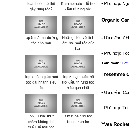
- Phù hợp: Ng
loại thuốc có thể
Kaminomoto: Hỗ trợ
gây rụng tóc?
điều trị rụng tóc
Organic Ca
Top 5 mặt nạ dưỡng
Những điều vô tình
- Ưu điểm: Chi
tóc cho bạn
làm hại mái tóc của
bạn
- Phù hợp: Tó
Xem thêm:
Đốt 
Tresemme Co
Top 7 cách giúp mái
Top 5 loại thuốc hỗ
tóc dài nhanh siêu
trợ điều trị rụng tóc
tốc
hiệu quả nhất
- Ưu điểm: Cô
- Phù hợp: Tó
Top 10 loại thực
3 mặt nạ cho tóc
phẩm không thể
trong mùa hè
Yves Rocher
thiếu đế mái tóc