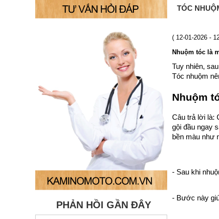
TÓC NHUỘM
( 12-01-2026 - 1
Nhuộm tóc là m
Tuy nhiên, sau
Tóc nhuộm nên
Nhuộm tó
Câu trả lời là
gội đầu ngay s
bền màu như 
- Sau khi nhuộ
- Bước này gi
PHẢN HỒI GẦN ĐÂY