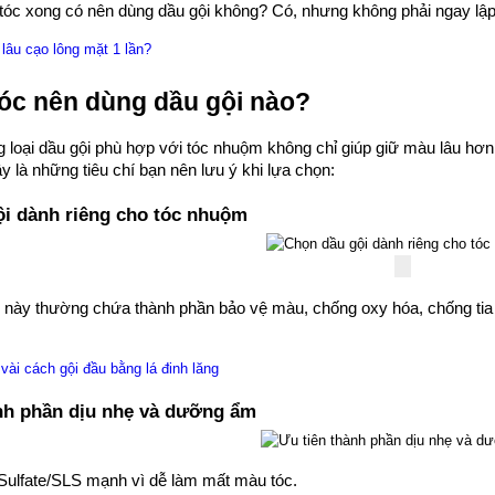
tóc xong có nên dùng dầu gội không? Có, nhưng không phải ngay lập
lâu cạo lông mặt 1 lần?
Tuấn Vũ
óc nên dùng dầu gội nào?
iên hay thức khuya căng
mình rụng nhiều gần như
 loại dầu gội phù hợp với tóc nhuộm không chỉ giúp giữ màu lâu hơn
khi tìm hiểu và sử dụng
y là những tiêu chí bạn nên lưu ý khi lựa chọn:
óc Kaminomto nay tóc
phục lại rất nhiều mình
i dành riêng cho tóc nhuộm
Thanh Trúc
rất vui. Xin cảm ơn
 cho mình sự tự tin trở
Trúc đã sử dụng thuốc mọc lông mày
lại.
sau 2 tháng hiện giờ các bạn ai cũng
khen lông mày của Trúc thật rậm và ấn
này thường chứa thành phần bảo vệ màu, chống oxy hóa, chống tia 
tượng. Xin cảm ơn Kaminomoto nhé
!!!
vài cách gội đầu bằng lá đinh lăng
nh phần dịu nhẹ và dưỡng ẩm
Sulfate/SLS mạnh vì dễ làm mất màu tóc.