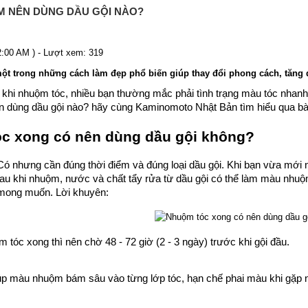
 NÊN DÙNG DẦU GỘI NÀO?
2:00 AM ) - Lượt xem: 319
ột trong những cách làm đẹp phổ biến giúp thay đổi phong cách, tăng độ
 khi nhuộm tóc, nhiều bạn thường mắc phải tình trạng màu tóc nhanh
 dùng dầu gội nào? hãy cùng Kaminomoto Nhật Bản tìm hiểu qua bài
c xong có nên dùng dầu gội không?
: Có nhưng cần đúng thời điểm và đúng loại dầu gội. Khi bạn vừa mới
au khi nhuộm, nước và chất tẩy rửa từ dầu gội có thể làm màu nhuộ
mong muốn. Lời khuyên:
m tóc xong thì nên chờ 48 - 72 giờ (2 - 3 ngày) trước khi gội đầu.
úp màu nhuộm bám sâu vào từng lớp tóc, hạn chế phai màu khi gặp n