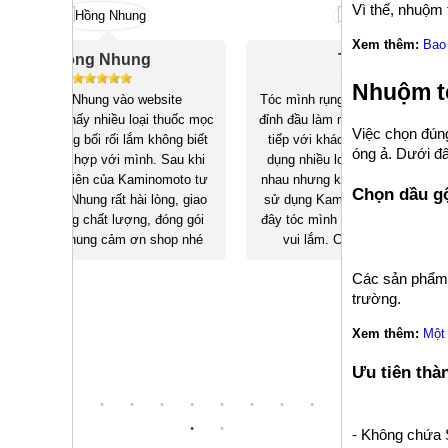
Vì thế, nhuộm 
Xem thêm:
Bao 
Thu Yến
Nhuộm t
ite
Tóc mình rụng nhiều làm lộ cả da trên
Hồi còn sinh v
thuốc mọc
đỉnh đầu làm mình thiếu tự tin khi giao
thẳng làm tóc 
Việc chọn đúng
ông biết
tiếp với khách hàng. Mặc dù đã sử
bị hói, sau 
óng ả. Dưới đâ
Sau khi
dụng nhiều loại thuốc mọc tóc khác
thuốc mọc t
moto tư
nhau nhưng không có kết quả. Từ khi
mình đã hồi 
Chọn dầu gộ
ng, giao
sử dụng Kaminomoto Ladies EX giờ
hiện giờ 
óng gói
đây tóc mình đã mọc đều trở lại mình
Kaminomoto đã
hop nhé
vui lắm. Cảm ơn Kaminomoto
Các sản phẩm 
trường.
Xem thêm:
Một 
Ưu tiên thà
- Không chứa 