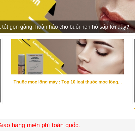
 tót gọn gàng, hoàn hảo cho buổi hẹn hò sắp tới đây?
Thuốc mọc lông mày : Top 10 loại thuốc mọc lông...
miễn phí toàn quốc.