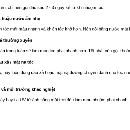
rên, chỉ nên gội đầu sau 2 - 3 ngày kể từ khi nhuộm tóc.
t hoặc nước ấm nhẹ
 tóc mất màu nhanh và khiến tóc khô hơn. Nên gội bằng nước má
á thường xuyên
lần trong tuần sẽ làm màu tóc phai nhanh hơn. Tốt nhất nên gội khoảng
 xả / mặt nạ tóc
ầu, hãy luôn dùng dầu xả hoặc mặt nạ dưỡng chuyên dành cho tóc nh
 và môi trường khắc nghiệt
sấy hay tia UV từ ánh nắng mặt trời đều làm màu nhuộm phai nhanh.