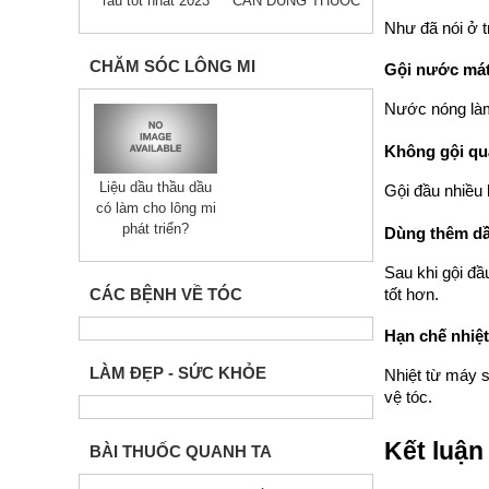
râu tốt nhất 2023
CẦN DÙNG THUỐC
Như đã nói ở t
CHĂM SÓC LÔNG MI
Gội nước má
Nước nóng làm
Không gội qu
Liệu dầu thầu dầu
Gội đầu nhiều 
có làm cho lông mi
phát triển?
Dùng thêm dầu
Sau khi gội đ
CÁC BỆNH VỀ TÓC
tốt hơn.
Hạn chế nhiệt
LÀM ĐẸP - SỨC KHỎE
Nhiệt từ máy 
vệ tóc.
Kết luận
BÀI THUỐC QUANH TA