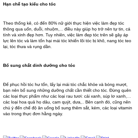
Hạn chế tạo kiểu cho tóc
Theo thống kê, có đến 80% nữ giới thực hiện việc làm đẹp tóc 
thông qua uốn, duỗi, nhuộm,... điều này giúp họ trở nên tự tin, cá 
tính và xinh đẹp hơn. Tuy nhiên, việc làm đẹp tóc trên sẽ gây áp 
lực lên tóc và làm tổn hại mái tóc khiến lõi tóc bị khô, nang tóc teo 
lại, tóc thưa và rụng dần. 
Bổ sung chất dinh dưỡng cho tóc
Để phục hồi tóc hư tổn, lấy lại mái tóc chắc khỏe và bóng mượt, 
bạn nên bổ sung những dưỡng chất cần thiết cho tóc. Đừng quên 
các loại thực phẩm như các loại rau tươi: cải xanh, súp lơ xanh,… 
các loại hoa quả họ dâu, cam quýt, dưa,.. Bên cạnh đó, cũng nên 
chú ý đến chế độ ăn uống bổ sung thêm sắt, kém, các loại vitamin 
vào trong thực đơn hằng ngày.