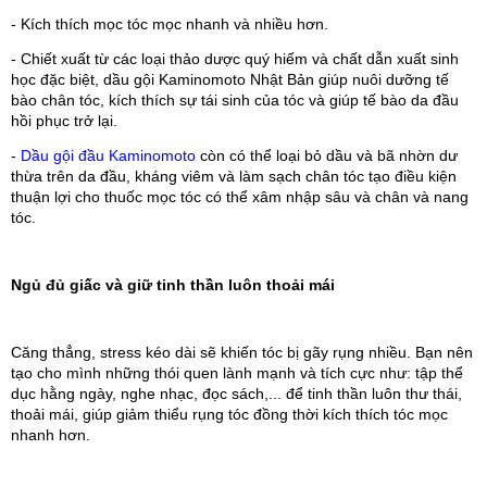
- Kích thích mọc tóc mọc nhanh và nhiều hơn.
- Chiết xuất từ các loại thảo dược quý hiếm và chất dẫn xuất sinh 
học đặc biệt, dầu gội Kaminomoto Nhật Bản giúp nuôi dưỡng tế 
bào chân tóc, kích thích sự tái sinh của tóc và giúp tế bào da đầu 
hồi phục trở lại.
- 
Dầu gội đầu Kaminomoto
 còn có thể loại bỏ dầu và bã nhờn dư 
thừa trên da đầu, kháng viêm và làm sạch chân tóc tạo điều kiện 
thuận lợi cho thuốc mọc tóc có thể xâm nhập sâu và chân và nang 
tóc.
Ngủ đủ giấc và giữ tinh thần luôn thoải mái
Căng thẳng, stress kéo dài sẽ khiến tóc bị gãy rụng nhiều. Bạn nên 
tạo cho mình những thói quen lành mạnh và tích cực như: tập thể 
dục hằng ngày, nghe nhạc, đọc sách,... để tinh thần luôn thư thái, 
thoải mái, giúp giảm thiểu rụng tóc đồng thời kích thích tóc mọc 
nhanh hơn.