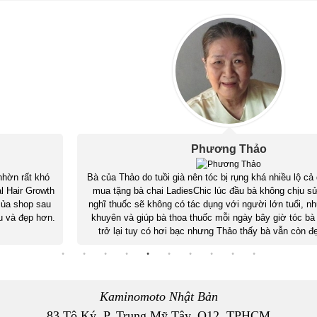
Phương Thảo
Bà của Thảo do tuồi già nên tóc bị rụng khá nhiều lộ cả da đầu. Thảo
mua tặng bà chai LadiesChic lúc đầu bà không chịu sử dụng vì bà
nghĩ thuốc sẽ không có tác dụng với người lớn tuổi, nhưng Thảo đã
khuyên và giúp bà thoa thuốc mỗi ngày bây giờ tóc bà đã mọc đều
trở lại tuy có hơi bạc nhưng Thảo thấy bà vẫn còn đẹp lão lắm.
Kaminomoto Nhật Bản
83 Tô Ký, P. Trung Mỹ Tây, Q12, TPHCM