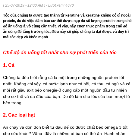
( 25-07-2019 - 12:00 AM ) - Lượt xem: 4670
Tóc của chúng ta được tạo thành từ keratine và keratine không có gì ngoài
protein, do đó việc đảm bảo cơ thể được nạp đủ số lượng protein trong chế
độ ăn uống là vô cùng cần thiết. Vì vậy, hãy chọn thực phẩm trong chế độ
ăn uống để tăng trưởng tóc, điều này sẽ giúp chúng ta đạt được và duy trì
mái tóc đẹp và khỏe mạnh.
Chế độ ăn uống tốt nhất cho sự phát triển của tóc
1. Cá
Chúng ta đều biết rằng cá là một trong những nguồn protein tốt
nhất. Không chỉ vậy, cá nước lạnh như cá hồi, cá thu, cá ngừ và cá
mòi rất giàu axit béo omegie-3 cung cấp một nguồn dầu tự nhiên
cho cơ thể và da đầu của bạn. Do đó làm cho tóc của bạn mượt từ
bên trong.
2. Các loại hạt
Ăn chay và don don biết từ đâu để có được chất béo omega 3 tốt
cho sức khỏe? Vâng, đây là những gì bạn có thể ăn. Hạnh nhân,