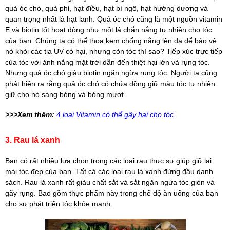
quả óc chó, quả phỉ, hạt điều, hạt bí ngô, hạt hướng dương và
quan trọng nhất là hạt lanh. Quả óc chó cũng là một nguồn vitamin
E và biotin tốt hoạt động như một lá chắn nắng tự nhiên cho tóc
của bạn. Chúng ta có thể thoa kem chống nắng lên da để bảo vệ
nó khỏi các tia UV có hại, nhưng còn tóc thì sao? Tiếp xúc trực tiếp
của tóc với ánh nắng mặt trời dẫn đến thiệt hại lớn và rụng tóc.
Nhưng quả óc chó giàu biotin ngăn ngừa rụng tóc. Người ta cũng
phát hiện ra rằng quả óc chó có chứa đồng giữ màu tóc tự nhiên
giữ cho nó sáng bóng và bóng mượt.
>>>Xem thêm:
4 loại Vitamin có thể gây hại cho tóc
3. Rau lá xanh
Bạn có rất nhiều lựa chọn trong các loại rau thực sự giúp giữ lại
mái tóc đẹp của bạn. Tất cả các loại rau lá xanh đứng đầu danh
sách. Rau lá xanh rất giàu chất sắt và sắt ngăn ngừa tóc giòn và
gãy rụng. Bao gồm thực phẩm này trong chế độ ăn uống của bạn
cho sự phát triển tóc khỏe mạnh.