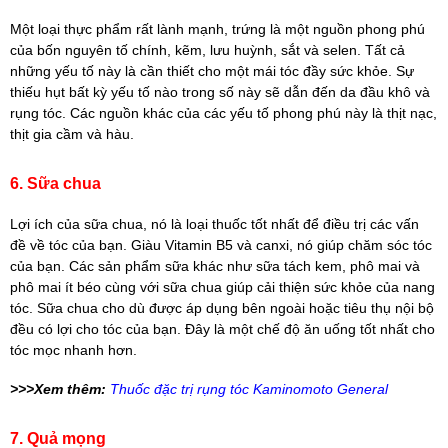
Một loại thực phẩm rất lành mạnh, trứng là một nguồn phong phú
của bốn nguyên tố chính, kẽm, lưu huỳnh, sắt và selen. Tất cả
những yếu tố này là cần thiết cho một mái tóc đầy sức khỏe. Sự
thiếu hụt bất kỳ yếu tố nào trong số này sẽ dẫn đến da đầu khô và
rụng tóc. Các nguồn khác của các yếu tố phong phú này là thịt nạc,
thịt gia cầm và hàu.
6. Sữa chua
Lợi ích của sữa chua, nó là loại thuốc tốt nhất để điều trị các vấn
đề về tóc của bạn. Giàu Vitamin B5 và canxi, nó giúp chăm sóc tóc
của bạn. Các sản phẩm sữa khác như sữa tách kem, phô mai và
phô mai ít béo cùng với sữa chua giúp cải thiện sức khỏe của nang
tóc. Sữa chua cho dù được áp dụng bên ngoài hoặc tiêu thụ nội bộ
đều có lợi cho tóc của bạn. Đây là một chế độ ăn uống tốt nhất cho
tóc mọc nhanh hơn.
>>>Xem thêm:
Thuốc đặc trị rụng tóc Kaminomoto General
7. Quả mọng