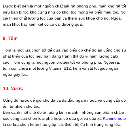
Được biết đến là một nguồn chất sắt rất phong phú, mận khô rất tốt
nếu bạn bị tóc khô cứng như cỏ khô, tóc mỏng và biến màu tóc. Nó
cải thiện chất lượng tóc của bạn và thêm sức khỏe cho nó. Ngoài
mận khô, hãy xem xét có củ cải đường quá.
9. Tôm
Tôm là một lựa chọn tốt để đưa vào biểu đồ chế độ ăn uống cho sự
phát triển của tóc nếu bạn đang tránh thịt đỏ vì hàm lượng calo
cao. Tôm cũng là một nguồn protein tốt và phong phú. Ngoài ra,
tôm còn chứa một lượng Vitamin B12, kẽm và sắt tốt giúp ngăn
ngừa gãy tóc.
10. Nước
Uống đủ nước để giữ cho da và da đầu ngậm nước và cung cấp độ
ẩm tự nhiên cho tóc.
Bên cạnh một chế độ ăn uống lành mạnh, những sản phẩm chăm
sóc cũng cần chọn loại phù hợp, bộ dầu gội và dầu xả
Kaminomoto
là sự lựa chọn hoàn hảo giúp cải thiện tối đa tình trạng rụng tóc.