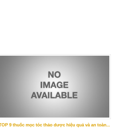
TOP 9 thuốc mọc tóc thảo dược hiệu quả và an toàn...