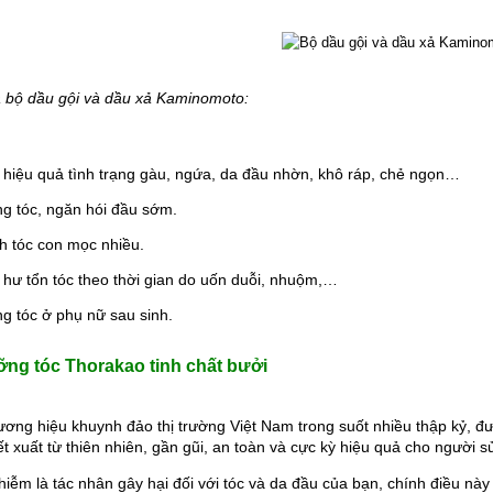
 bộ dầu gội và dầu xả Kaminomoto:
 hiệu quả tình trạng gàu, ngứa, da đầu nhờn, khô ráp, chẻ ngọn…
g tóc, ngăn hói đầu sớm.
ch tóc con mọc nhiều.
 hư tổn tóc theo thời gian do uốn duỗi, nhuộm,…
g tóc ở phụ nữ sau sinh.
ỡng tóc Thorakao tinh chất bưởi
ơng hiệu khuynh đảo thị trường Việt Nam trong suốt nhiều thập kỷ, đượ
ết xuất từ thiên nhiên, gần gũi, an toàn và cực kỳ hiệu quả cho người s
hiễm là tác nhân gây hại đối với tóc và da đầu của bạn, chính điều này