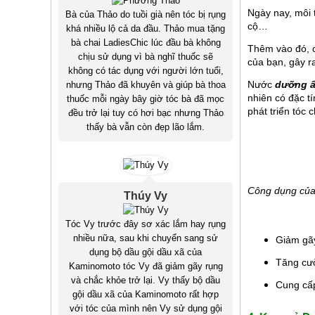
Ngày nay, môi 
Bà của Thảo do tuồi già nên tóc bị rụng
cộ… 
khá nhiều lộ cả da đầu. Thảo mua tặng
bà chai LadiesChic lúc đầu bà không
Thêm vào đó, c
chịu sử dụng vì bà nghĩ thuốc sẽ
của bạn, gây r
không có tác dụng với người lớn tuổi,
Nước 
dưỡng ẩ
nhưng Thảo đã khuyên và giúp bà thoa
nhiên có đặc t
thuốc mỗi ngày bây giờ tóc bà đã mọc
phát triển tóc 
đều trở lại tuy có hơi bạc nhưng Thảo
thấy bà vẫn còn đẹp lão lắm.
Công dụng của 
Thúy Vy
Tóc Vy trước đây sơ xác lắm hay rụng
nhiều nữa, sau khi chuyển sang sử
Giảm gãy
dụng bộ dầu gội dầu xã của
Tăng cườ
Kaminomoto tóc Vy đã giảm gãy rụng
và chắc khỏe trở lại. Vy thấy bộ dầu
Cung cấ
gội dầu xã của Kaminomoto rất hợp
với tóc của mình nên Vy sử dụng gội