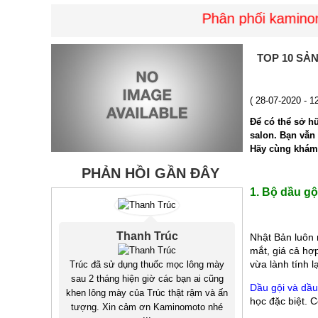
Phân phối kaminomot
TOP 10 SẢ
( 28-07-2020 - 1
Để có thể sở h
salon. Bạn vẫn
Hãy cùng khám 
PHẢN HỒI GẦN ĐÂY
1. Bộ dầu g
Thanh Trúc
Nhật Bản luôn 
mắt, giá cả hợ
vừa lành tính l
Trúc đã sử dụng thuốc mọc lông mày
sau 2 tháng hiện giờ các bạn ai cũng
Dầu gội và dầ
khen lông mày của Trúc thật rậm và ấn
học đặc biệt. 
tượng. Xin cảm ơn Kaminomoto nhé