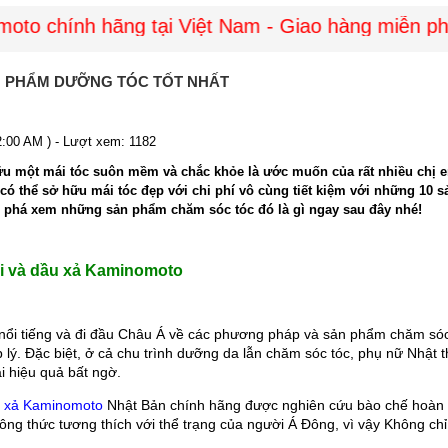
o chính hãng tại Việt Nam - Giao hàng miễn phí t
N PHẨM DƯỠNG TÓC TỐT NHẤT
2:00 AM ) - Lượt xem: 1182
ữu một mái tóc suôn mềm và chắc khỏe là ước muốn của rất nhiều chị em
 có thể sở hữu mái tóc đẹp với chi phí vô cùng tiết kiệm với những 10 
phá xem những sản phẩm chăm sóc tóc đó là gì ngay sau đây nhé!
ội và dầu xả Kaminomoto
nổi tiếng và đi đầu Châu Á về các phương pháp và sản phẩm chăm sóc
p lý. Đặc biệt, ở cả chu trình dưỡng da lẫn chăm sóc tóc, phụ nữ Nhật 
ại hiệu quả bất ngờ.
u xả Kaminomoto
 Nhật Bản chính hãng được nghiên cứu bào chế hoàn to
Công thức tương thích với thể trạng của người Á Đông, vì vậy Không c