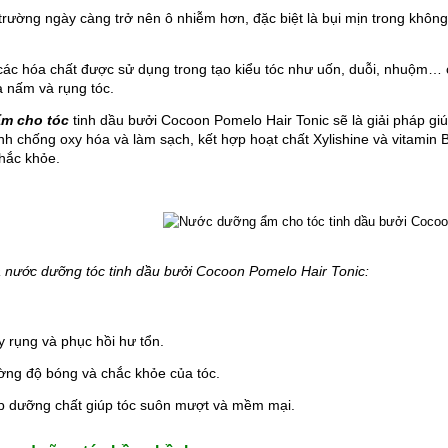
trường ngày càng trở nên ô nhiễm hơn, đặc biệt là bụi mịn trong không 
ác hóa chất được sử dụng trong tạo kiểu tóc như uốn, duỗi, nhuộm… cũ
a nấm và rụng tóc.
m cho tóc
 tinh dầu bưởi Cocoon Pomelo Hair Tonic sẽ là giải pháp giúp
ính chống oxy hóa và làm sạch, kết hợp hoạt chất Xylishine và vitamin 
chắc khỏe.
nước dưỡng tóc tinh dầu bưởi Cocoon Pomelo Hair Tonic:
 rụng và phục hồi hư tổn.
ng độ bóng và chắc khỏe của tóc.
p dưỡng chất giúp tóc suôn mượt và mềm mại.