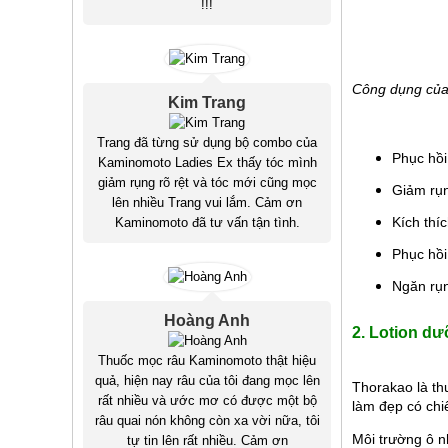
!!!
Công dụng của
Kim Trang
Trang đã từng sử dụng bộ combo của
Phục hồi
Kaminomoto Ladies Ex thấy tóc mình
giảm rụng rõ rệt và tóc mới cũng mọc
Giảm rụn
lên nhiều Trang vui lắm. Cảm ơn
Kích thí
Kaminomoto đã tư vấn tận tình.
Phục hồi
Ngăn rụn
Hoàng Anh
2.
Lotion dư
Thuốc mọc râu Kaminomoto thật hiệu
quả, hiện nay râu của tôi đang mọc lên
Thorakao là thư
rất nhiều và ước mơ có được một bộ
làm đẹp có chi
râu quai nón không còn xa vời nữa, tôi
Môi trường ô n
tự tin lên rất nhiều. Cảm ơn