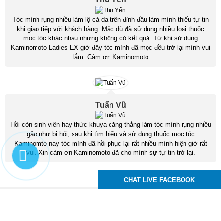
Tóc mình rụng nhiều làm lộ cả da trên đỉnh đầu làm mình thiếu tự tin
khi giao tiếp với khách hàng. Mặc dù đã sử dụng nhiều loại thuốc
mọc tóc khác nhau nhưng không có kết quả. Từ khi sử dụng
Kaminomoto Ladies EX giờ đây tóc mình đã mọc đều trở lại mình vui
lắm. Cảm ơn Kaminomoto
Tuấn Vũ
Hồi còn sinh viên hay thức khuya căng thẳng làm tóc mình rụng nhiều
gần như bị hói, sau khi tìm hiểu và sử dụng thuốc mọc tóc
Kaminomto nay tóc mình đã hồi phục lại rất nhiều mình hiện giờ rất
vui. Xin cảm ơn Kaminomoto đã cho mình sự tự tin trở lại.
CHAT LIVE FACEBOOK
Kaminomoto Nhật Bản
83 Tô Ký, P. Trung Mỹ Tây, Q12, TPHCM