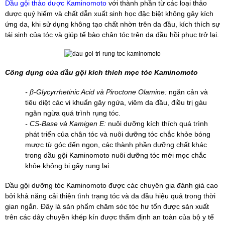
Dầu gội thảo dược Kaminomoto
với thành phần từ các loại thảo
dược quý hiếm và chất dẫn xuất sinh học đặc biệt không gây kích
ứng da, khi sử dụng không tạo chất nhờn trên da đầu, kích thích sự
tái sinh của tóc và giúp tế bào chân tóc trên da đầu hồi phục trở lại.
Công dụng của dầu gội kích thích mọc tóc Kaminomoto
- β-Glycyrrhetinic Acid và Piroctone Olamine:
ngăn cản và
tiêu diệt các vi khuẩn gây ngứa, viêm da đầu, điều trị gàu
ngăn ngừa quá trình rụng tóc.
- CS-Base và Kamigen E:
nuôi dưỡng kích thích quá trình
phát triển của chân tóc và nuôi dưỡng tóc chắc khỏe bóng
mược từ góc đến ngọn, các thành phần dưỡng chất khác
trong dầu gội Kaminomoto nuôi dưỡng tóc mới mọc chắc
khỏe không bị gãy rụng lại.
Dầu gội dưỡng tóc Kaminomoto được các chuyên gia đánh giá cao
bởi khả năng cải thiện tình trạng tóc và da đầu hiệu quả trong thời
gian ngắn. Đây là sản phẩm chăm sóc tóc hư tổn được sản xuất
trên các dây chuyền khép kín được thẩm định an toàn của bộ y tế