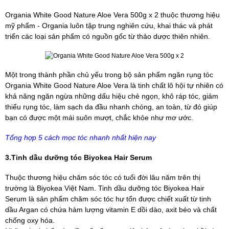
Organia White Good Nature Aloe Vera 500g x 2 thuộc thương hiệu
mỹ phẩm - Organia luôn tập trung nghiên cứu, khai thác và phát
triển các loại sản phẩm có nguồn gốc từ thảo dược thiên nhiên.
Một trong thành phần chủ yếu trong bộ sản phẩm ngăn rụng tóc
Organia White Good Nature Aloe Vera là tinh chất lô hội tự nhiên có
khả năng ngăn ngừa những dấu hiệu chẻ ngọn, khô ráp tóc, giảm
thiểu rụng tóc, làm sạch da đầu nhanh chóng, an toàn, từ đó giúp
bạn có được một mái suôn mượt, chắc khỏe như mơ ước.
Tổng hợp 5 cách mọc tóc nhanh nhất hiện nay
3.Tinh dầu dưỡng tóc Biyokea Hair Serum
Thuộc thương hiệu chăm sóc tóc có tuổi đời lâu năm trên thị
trường là Biyokea Việt Nam. Tinh dầu dưỡng tóc Biyokea Hair
Serum là sản phẩm chăm sóc tóc hư tổn được chiết xuất từ tinh
dầu Argan có chứa hàm lượng vitamin E dồi dào, axit béo và chất
chống oxy hóa.