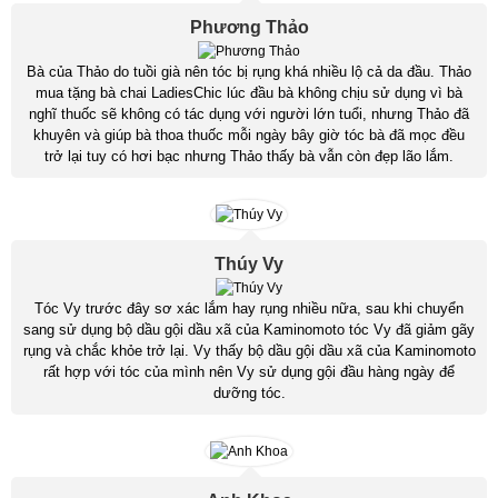
Phương Thảo
Bà của Thảo do tuồi già nên tóc bị rụng khá nhiều lộ cả da đầu. Thảo
mua tặng bà chai LadiesChic lúc đầu bà không chịu sử dụng vì bà
nghĩ thuốc sẽ không có tác dụng với người lớn tuổi, nhưng Thảo đã
khuyên và giúp bà thoa thuốc mỗi ngày bây giờ tóc bà đã mọc đều
trở lại tuy có hơi bạc nhưng Thảo thấy bà vẫn còn đẹp lão lắm.
Thúy Vy
Tóc Vy trước đây sơ xác lắm hay rụng nhiều nữa, sau khi chuyển
sang sử dụng bộ dầu gội dầu xã của Kaminomoto tóc Vy đã giảm gãy
rụng và chắc khỏe trở lại. Vy thấy bộ dầu gội dầu xã của Kaminomoto
rất hợp với tóc của mình nên Vy sử dụng gội đầu hàng ngày để
dưỡng tóc.