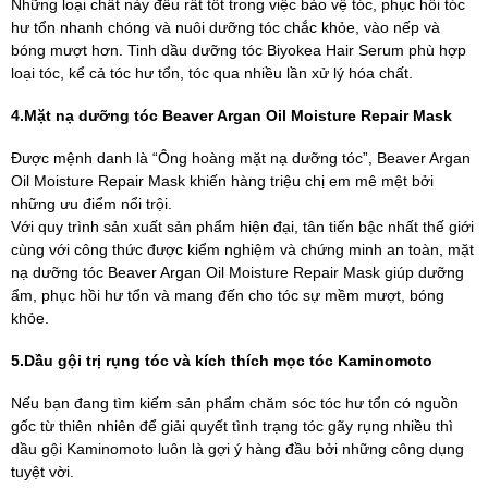
Những loại chất này đều rất tốt trong việc bảo vệ tóc, phục hồi tóc
hư tổn nhanh chóng và nuôi dưỡng tóc chắc khỏe, vào nếp và
bóng mượt hơn. Tinh dầu dưỡng tóc Biyokea Hair Serum phù hợp
loại tóc, kể cả tóc hư tổn, tóc qua nhiều lần xử lý hóa chất.
4.Mặt nạ dưỡng tóc Beaver Argan Oil Moisture Repair Mask
Được mệnh danh là “Ông hoàng mặt nạ dưỡng tóc”, Beaver Argan
Oil Moisture Repair Mask khiến hàng triệu chị em mê mệt bởi
những ưu điểm nổi trội.
Với quy trình sản xuất sản phẩm hiện đại, tân tiến bậc nhất thế giới
cùng với công thức được kiểm nghiệm và chứng minh an toàn, mặt
nạ dưỡng tóc Beaver Argan Oil Moisture Repair Mask giúp dưỡng
ẩm, phục hồi hư tổn và mang đến cho tóc sự mềm mượt, bóng
khỏe.
5.Dầu gội trị rụng tóc và kích thích mọc tóc Kaminomoto
Nếu bạn đang tìm kiếm sản phẩm chăm sóc tóc hư tổn có nguồn
gốc từ thiên nhiên để giải quyết tình trạng tóc gãy rụng nhiều thì
dầu gội Kaminomoto luôn là gợi ý hàng đầu bởi những công dụng
tuyệt vời.