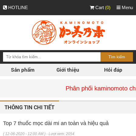
HOTLINE
Cart
(0)
Menu
Sản phẩm
Giới thiệu
Hỏi đáp
Phân phối kaminomoto chính hãng t
THÔNG TIN CHI TIẾT
Top 7 thuốc mọc dài mi an toàn và hiệu quả
( 12-06-2020 - 12:00 AM ) - Lượt xem: 2054