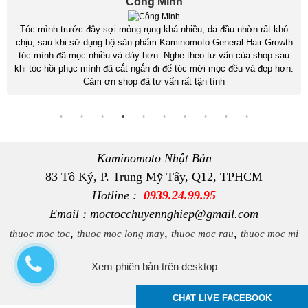
Công Minh
Tóc mình trước đây sợi mỏng rụng khá nhiều, da đầu nhờn rất khó
chịu, sau khi sử dụng bộ sản phẩm Kaminomoto General Hair Growth
tóc mình đã mọc nhiều và dày hơn. Nghe theo tư vấn của shop sau
khi tóc hồi phục mình đã cắt ngắn đi để tóc mới mọc đều và đẹp hơn.
Cảm ơn shop đã tư vấn rất tận tình
Kaminomoto Nhật Bản
83 Tô Ký, P. Trung Mỹ Tây, Q12, TPHCM
Hotline :
0939.24.99.95
Email : moctocchuyennghiep@gmail.com
,
,
,
thuoc moc toc
thuoc moc long may
thuoc moc rau
thuoc moc mi
Xem phiên bản trên desktop
CHAT LIVE FACEBOOK