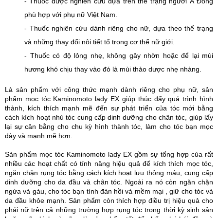
- Thuốc được nghiên cứu dựa trên thể trạng người Á Đông
phù hợp với phụ nữ Việt Nam.
- Thuốc nghiên cứu dành riêng cho nữ, dựa theo thể trạng
và những thay đổi nội tiết tố trong cơ thể nữ giới.
- Thuốc có độ lỏng nhẹ, không gây nhờn hoặc để lại mùi
hương khó chịu thay vào đó là mùi thảo dược nhẹ nhàng.
Là sản phẩm với công thức mạnh dành riêng cho phụ nữ, sản
phẩm mọc tóc Kaminomoto lady EX giúp thúc đẩy quá trình hình
thành, kích thích mạnh mẽ đến sự phát triển của tóc mới bằng
cách kích hoạt nhú tóc cung cấp dinh dưỡng cho chân tóc, giúp lấy
lại sự cân bằng cho chu kỳ hình thành tóc, làm cho tóc bạn mọc
dày và mạnh mẽ hơn.
Sản phẩm mọc tóc Kaminomoto lady EX gồm sự tổng hợp của rất
nhiều các hoạt chất có tính năng hiệu quả để kích thích mọc tóc,
ngăn chặn rụng tóc bằng cách kích hoạt lưu thông máu, cung cấp
dinh dưỡng cho da đầu và chân tóc. Ngoài ra nó còn ngăn chặn
ngứa và gàu, cho tóc bạn tính đàn hồi và mềm mại , giữ cho tóc và
da đầu khỏe mạnh. Sản phẩm còn thích hợp điều trị hiệu quả cho
phái nữ trên cả những trường hợp rụng tóc trong thời kỳ sinh sản