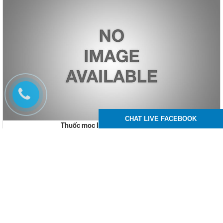
CHAT LIVE FACEBOOK
Thuốc mọc lông mi Kaminomoto
600.000 VNĐ
800.000 VNĐ
Thuốc hỗ trợ lông mi mọc dày và dài một cách tự nhiên, thành phần
hoàn toàn từ thảo dược không gây tác dụng phụ hoặc kích ứng cho mi.
Thuốc mọc lông mi thương hiệu Kaminmoto từ Nhật Bản, sẽ cải thiện
tình trạng lông mi thưa, lông mi rụng hiệu quả trong thời gian ngắn.
Mua ngay
Chi tiết