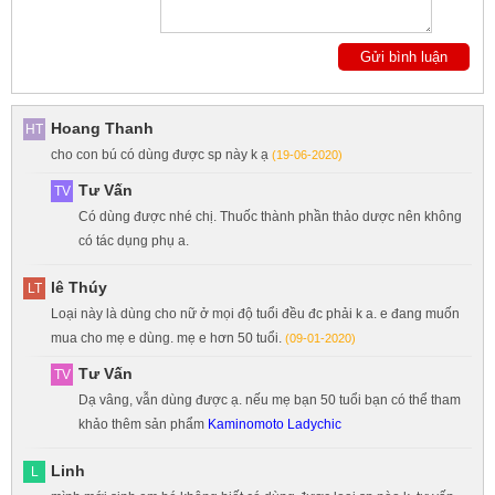
Hoang Thanh
HT
cho con bú có dùng được sp này k ạ
(19-06-2020)
Tư Vấn
TV
Có dùng được nhé chị. Thuốc thành phần thảo dược nên không
có tác dụng phụ a.
Lê Thúy
LT
Loại này là dùng cho nữ ở mọi độ tuổi đều đc phải k a. e đang muốn
mua cho mẹ e dùng. mẹ e hơn 50 tuổi.
(09-01-2020)
Tư Vấn
TV
Dạ vâng, vẫn dùng được ạ. nếu mẹ bạn 50 tuổi bạn có thể tham
khảo thêm sản phẩm
Kaminomoto Ladychic
Linh
L