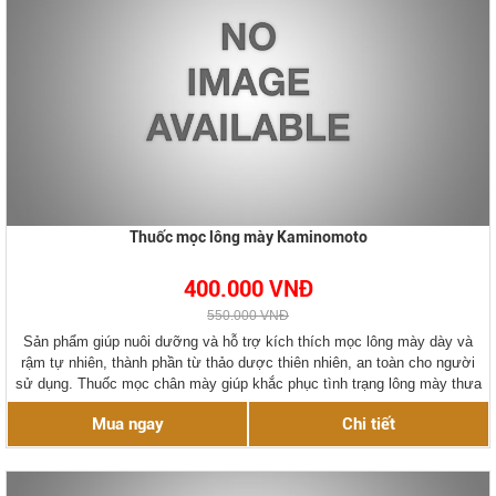
Thuốc mọc lông mày Kaminomoto
400.000 VNĐ
550.000 VNĐ
Sản phẩm giúp nuôi dưỡng và hỗ trợ kích thích mọc lông mày dày và
rậm tự nhiên, thành phần từ thảo dược thiên nhiên, an toàn cho người
sử dụng. Thuốc mọc chân mày giúp khắc phục tình trạng lông mày thưa
bẩm sinh, chân lông mày cụt, hoặc lông mày bị tổn thương do phun
Mua ngay
Chi tiết
xăm, tai nạn.