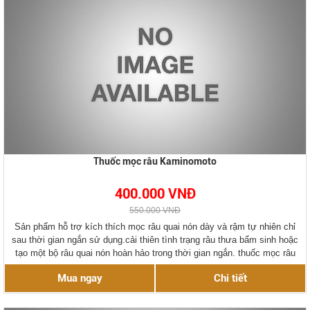
Thuốc mọc râu Kaminomoto
400.000 VNĐ
550.000 VNĐ
Sản phẩm hỗ trợ kích thích mọc râu quai nón dày và rậm tự nhiên chỉ
sau thời gian ngắn sử dụng.cải thiên tình trạng râu thưa bẩm sinh hoặc
tạo một bộ râu quai nón hoàn hảo trong thời gian ngắn. thuốc mọc râu
chính hãng kaminomoto Nhật Bản.
Mua ngay
Chi tiết