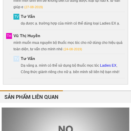
mình mới sinh em bé không biết có dùng được loại sp nào k. tư vấn
giúp e
(27-08-2019)
Tư Vấn
TV
dạ được ạ. trường hợp của mình có thể dùng loại Ladies EX ạ.
Vũ Thị Huyền
TH
mình muốn mua nguyên bộ thuốc mọc tóc cho nữ dùng cho hiệu quả
toàn diện, tư vấn cho mình nhé
(24-08-2019)
Tư Vấn
TV
Dạ vâng ạ. mình có thể sử dụng bộ thuốc mọc tóc
Ladies EX
,
Công thức giành riêng cho nữ ạ. bên mình sẽ liên hệ bạn nhé!
SẢN PHẨM LIÊN QUAN