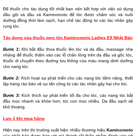
Để thuốc cho tác dụng tốt nhất bạn nên kết hợp với việc sử dụng
dầu gội và dầu xả Kaminomoto để tóc được chăm sóc và nuôi
dưỡng đồng thời làm sạch, hạn chế tác động từ các tác nhân gây
rụng tóc.
Tác dụng của thuốc mọc tóc Kaminomoto Ladies EX Nhật Bản
Bước 1:
Khi bắt đầu thoa thuốc lên tóc và da đầu, massage nhẹ
nhàng để thuốc thấm vào các lỗ chân lông trên da đầu và gốc tóc,
thuốc di chuyển theo đường lưu thông của máu mang dinh dưỡng
cho nang tóc.
Bước 2:
Kích hoạt sự phát triển cho các nang tóc tiềm năng, thiết
lập hàng rào bảo vệ sự tấn công từ các tác nhân gây hại cho tóc.
Bước 3:
Kích thích sự phát triển tối đa cho tóc, các nang tóc bắt
đầu mọc nhanh và khỏe hơn, tóc con mọc nhiều. Da đầu sạch sẽ
khô thoáng.
Lưu ý khi mua hàng
Hiện nay trên thị trường xuất hiện nhiều thương hiệu
Kaminomoto
của nhật bản được bán với giá thành rất thấp nhắm đánh vào sở