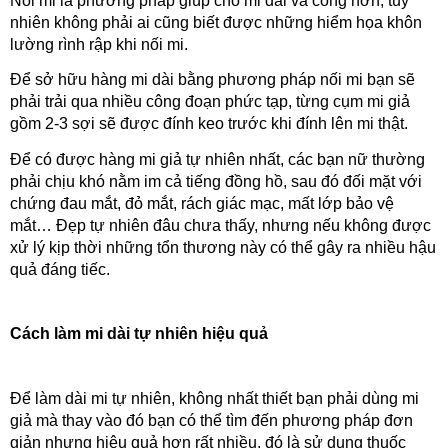
Nối mi là phương pháp giúp cho mi dài và cong hơn, tuy 
nhiên không phải ai cũng biết được những hiểm họa khôn 
lường rình rập khi nối mi.
Để sở hữu hàng mi dài bằng phương pháp nối mi bạn sẽ 
phải trải qua nhiều công đoạn phức tạp, từng cụm mi giả 
gồm 2-3 sợi sẽ được đính keo trước khi đính lên mi thật. 
Để có được hàng mi giả tự nhiên nhất, các bạn nữ thường 
phải chịu khó nằm im cả tiếng đồng hồ, sau đó đối mặt với 
chứng đau mắt, đỏ mắt, rách giác mạc, mất lớp bảo vệ 
mắt… Đẹp tự nhiên đâu chưa thấy, nhưng nếu không được 
xử lý kịp thời những tổn thương này có thể gây ra nhiều hậu 
quả đáng tiếc.
Cách làm mi dài tự nhiên hiệu quả
Để làm dài mi tự nhiên, không nhất thiết bạn phải dùng mi 
giả mà thay vào đó bạn có thể tìm đến phương pháp đơn 
giản nhưng hiệu quả hơn rất nhiều, đó là sử dụng thuốc 