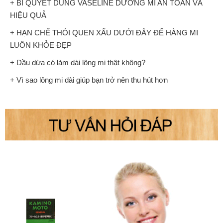
+ BÍ QUYẾT DÙNG VASELINE DƯỠNG MI AN TOÀN VÀ
HIỆU QUẢ
+ HẠN CHẾ THÓI QUEN XẤU DƯỚI ĐÂY ĐỂ HÀNG MI
LUÔN KHỎE ĐẸP
+ Dầu dừa có làm dài lông mi thật không?
+ Vì sao lông mi dài giúp bạn trở nên thu hút hơn