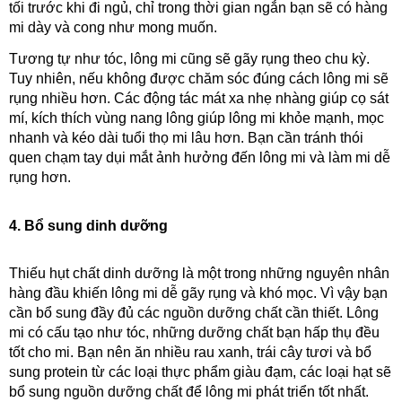
tối trước khi đi ngủ, chỉ trong thời gian ngắn bạn sẽ có hàng 
mi dày và cong như mong muốn.
Tương tự như tóc, lông mi cũng sẽ gãy rụng theo chu kỳ. 
Tuy nhiên, nếu không được chăm sóc đúng cách lông mi sẽ 
rụng nhiều hơn. Các động tác mát xa nhẹ nhàng giúp cọ sát 
mí, kích thích vùng nang lông giúp lông mi khỏe mạnh, mọc 
nhanh và kéo dài tuổi thọ mi lâu hơn. Bạn cần tránh thói 
quen chạm tay dụi mắt ảnh hưởng đến lông mi và làm mi dễ 
rụng hơn.
4. Bổ sung dinh dưỡng
Thiếu hụt chất dinh dưỡng là một trong những nguyên nhân 
hàng đầu khiến lông mi dễ gãy rụng và khó mọc. Vì vậy bạn 
cần bổ sung đầy đủ các nguồn dưỡng chất cần thiết. Lông 
mi có cấu tạo như tóc, những dưỡng chất bạn hấp thụ đều 
tốt cho mi. Bạn nên ăn nhiều rau xanh, trái cây tươi và bổ 
sung protein từ các loại thực phẩm giàu đạm, các loại hạt sẽ 
bổ sung nguồn dưỡng chất để lông mi phát triển tốt nhất.