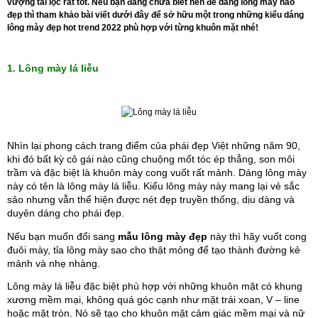
vượng tài lộc rất tốt. Nếu bạn đang chưa biết nên để dáng lông mày nào
đẹp thì tham khảo bài viết dưới đây để sở hữu một trong những kiểu dáng
lông mày đẹp hot trend 2022 phù hợp với từng khuôn mặt nhé!
1. Lông mày lá liễu
Nhìn lại phong cách trang điểm của phái đẹp Việt những năm 90, 
khi đó bất kỳ cô gái nào cũng chuộng mốt tóc ép thẳng, son môi 
trầm và đặc biệt là khuôn mày cong vuốt rất mảnh. Dáng lông mày 
này có tên là lông mày lá liễu. Kiểu lông mày này mang lại vẻ sắc 
sảo nhưng vẫn thể hiện được nét đẹp truyền thống, dịu dàng và 
duyên dáng cho phái đẹp.
Nếu bạn muốn đổi sang 
mẫu lông mày đẹp
này thì hãy vuốt cong 
đuôi mày, tỉa lông mày sao cho thật mỏng để tạo thành đường kẻ 
mảnh và nhẹ nhàng. 
Lông mày lá liễu đặc biệt phù hợp với những khuôn mặt có khung 
xương mềm mại, không quá góc cạnh như mặt trái xoan, V – line 
hoặc mặt tròn. Nó sẽ tạo cho khuôn mặt cảm giác mềm mại và nữ 