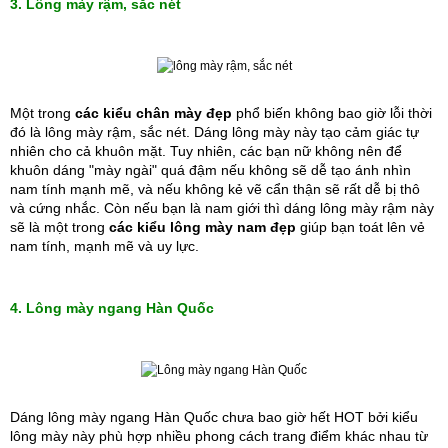
3. Lông mày rậm, sắc nét
Một trong 
các kiểu chân mày đẹp
phổ biến không bao giờ lỗi thời 
đó là lông mày rậm, sắc nét. Dáng lông mày này tạo cảm giác tự 
nhiên cho cả khuôn mặt. Tuy nhiên, các bạn nữ không nên để 
khuôn dáng "mày ngài" quá đậm nếu không sẽ dễ tạo ánh nhìn 
nam tính mạnh mẽ, và nếu không kẻ vẽ cẩn thận sẽ rất dễ bị thô 
và cứng nhắc. Còn nếu bạn là nam giới thì dáng lông mày rậm này 
sẽ là một trong 
các kiểu lông mày nam đẹp 
giúp bạn toát lên vẻ 
nam tính, mạnh mẽ và uy lực.
4. Lông mày ngang Hàn Quốc
Dáng lông mày ngang Hàn Quốc chưa bao giờ hết HOT bởi kiểu 
lông mày này phù hợp nhiều phong cách trang điểm khác nhau từ 