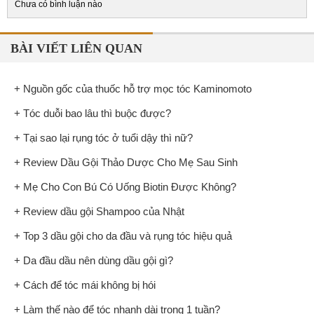
Chưa có bình luận nào
BÀI VIẾT LIÊN QUAN
+ Nguồn gốc của thuốc hỗ trợ mọc tóc Kaminomoto
+ Tóc duỗi bao lâu thì buộc được?
+ Tại sao lại rụng tóc ở tuổi dậy thì nữ?
+ Review Dầu Gội Thảo Dược Cho Mẹ Sau Sinh
+ Mẹ Cho Con Bú Có Uống Biotin Được Không?
+ Review dầu gội Shampoo của Nhật
+ Top 3 dầu gội cho da đầu và rụng tóc hiệu quả
+ Da đầu dầu nên dùng dầu gội gì?
+ Cách để tóc mái không bị hói
+ Làm thế nào để tóc nhanh dài trong 1 tuần?