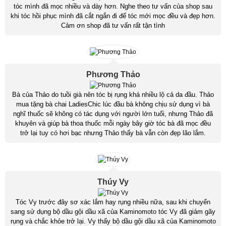
tóc mình đã mọc nhiều và dày hơn. Nghe theo tư vấn của shop sau
khi tóc hồi phục mình đã cắt ngắn đi để tóc mới mọc đều và đẹp hơn.
Cảm ơn shop đã tư vấn rất tận tình
Phương Thảo
Bà của Thảo do tuồi già nên tóc bị rụng khá nhiều lộ cả da đầu. Thảo
mua tặng bà chai LadiesChic lúc đầu bà không chịu sử dụng vì bà
nghĩ thuốc sẽ không có tác dụng với người lớn tuổi, nhưng Thảo đã
khuyên và giúp bà thoa thuốc mỗi ngày bây giờ tóc bà đã mọc đều
trở lại tuy có hơi bạc nhưng Thảo thấy bà vẫn còn đẹp lão lắm.
Thúy Vy
Tóc Vy trước đây sơ xác lắm hay rụng nhiều nữa, sau khi chuyển
sang sử dụng bộ dầu gội dầu xã của Kaminomoto tóc Vy đã giảm gãy
rụng và chắc khỏe trở lại. Vy thấy bộ dầu gội dầu xã của Kaminomoto