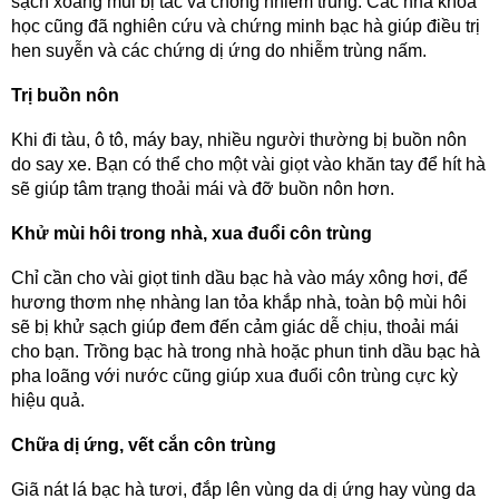
sạch xoang mũi bị tắc và chống nhiễm trùng. Các nhà khoa 
học cũng đã nghiên cứu và chứng minh bạc hà giúp điều trị 
hen suyễn và các chứng dị ứng do nhiễm trùng nấm.
Trị buồn nôn
Khi đi tàu, ô tô, máy bay, nhiều người thường bị buồn nôn 
do say xe. Bạn có thể cho một vài giọt vào khăn tay để hít hà 
sẽ giúp tâm trạng thoải mái và đỡ buồn nôn hơn.
Khử mùi hôi trong nhà, xua đuổi côn trùng
Chỉ cần cho vài giọt tinh dầu bạc hà vào máy xông hơi, để 
hương thơm nhẹ nhàng lan tỏa khắp nhà, toàn bộ mùi hôi 
sẽ bị khử sạch giúp đem đến cảm giác dễ chịu, thoải mái 
cho bạn. Trồng bạc hà trong nhà hoặc phun tinh dầu bạc hà 
pha loãng với nước cũng giúp xua đuổi côn trùng cực kỳ 
hiệu quả.
Chữa dị ứng, vết cắn côn trùng
Giã nát lá bạc hà tươi, đắp lên vùng da dị ứng hay vùng da 