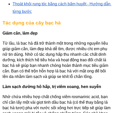
Thoát khỏi rụng tóc bằng cách bấm huyệt - Hướng dẫn 
từng bước
Tác dụng của cây bạc hà
Giảm cân, làm đẹp
Từ lâu, lá bạc hà đã trở thành một trong những nguyên liệu 
giúp giảm cân, làm đẹp khá dễ tìm, được nhiều chị em phụ 
nữ tin dùng. Nhờ có tác dụng hấp thu nhanh các chất dinh 
dưỡng, kích thích hệ tiêu hóa và hoạt động trao đổi chất lá 
bạc hà sẽ giúp bạn nhanh chóng hoàn thành mục tiêu giảm 
cân. Bạn có thể trộn hỗn hợp lá bạc hà với mật ong để bôi 
lên da nhằm làm sạch và giúp se khít lỗ chân lông.
Làm sạch đường hô hấp, trị viêm xoang, hen suyễn
Nhờ chứa nhiều hợp chất chống viêm rosmarinic acid, bạn 
chỉ cần lấy một vài giọt tinh dầu bạc hà (có thể thay bằng lá 
bạc hà tươi) pha với nước sôi xông hơi trực tiếp sẽ giúp làm 