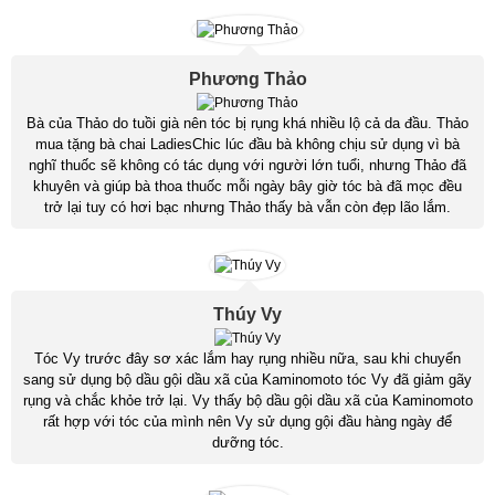
Phương Thảo
Bà của Thảo do tuồi già nên tóc bị rụng khá nhiều lộ cả da đầu. Thảo
mua tặng bà chai LadiesChic lúc đầu bà không chịu sử dụng vì bà
nghĩ thuốc sẽ không có tác dụng với người lớn tuổi, nhưng Thảo đã
khuyên và giúp bà thoa thuốc mỗi ngày bây giờ tóc bà đã mọc đều
trở lại tuy có hơi bạc nhưng Thảo thấy bà vẫn còn đẹp lão lắm.
Thúy Vy
Tóc Vy trước đây sơ xác lắm hay rụng nhiều nữa, sau khi chuyển
sang sử dụng bộ dầu gội dầu xã của Kaminomoto tóc Vy đã giảm gãy
rụng và chắc khỏe trở lại. Vy thấy bộ dầu gội dầu xã của Kaminomoto
rất hợp với tóc của mình nên Vy sử dụng gội đầu hàng ngày để
dưỡng tóc.