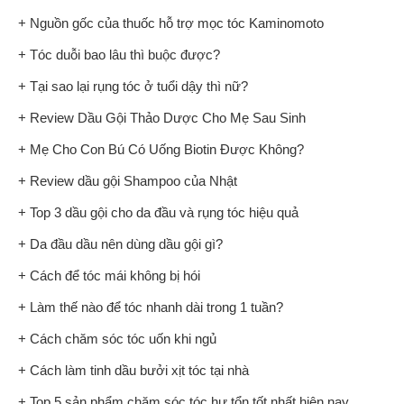
+ Nguồn gốc của thuốc hỗ trợ mọc tóc Kaminomoto
+ Tóc duỗi bao lâu thì buộc được?
+ Tại sao lại rụng tóc ở tuổi dậy thì nữ?
+ Review Dầu Gội Thảo Dược Cho Mẹ Sau Sinh
+ Mẹ Cho Con Bú Có Uống Biotin Được Không?
+ Review dầu gội Shampoo của Nhật
+ Top 3 dầu gội cho da đầu và rụng tóc hiệu quả
+ Da đầu dầu nên dùng dầu gội gì?
+ Cách để tóc mái không bị hói
+ Làm thế nào để tóc nhanh dài trong 1 tuần?
+ Cách chăm sóc tóc uốn khi ngủ
+ Cách làm tinh dầu bưởi xịt tóc tại nhà
+ Top 5 sản phẩm chăm sóc tóc hư tổn tốt nhất hiện nay