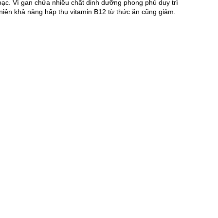
ạc. Vì gan chứa nhiều chất dinh dưỡng phong phú duy trì 
g niên khả năng hấp thụ vitamin B12 từ thức ăn cũng giảm.