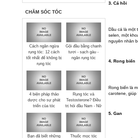
3. Cá hồi
CHĂM SÓC TÓC
Dầu cá là một 
selen, một kho
nguyên nhân bê
Cách ngăn ngừa
Gội đầu bằng chanh
rụng tóc: 12 cách
tươi - sạch gàu -
tốt nhất để không bị
ngăn rụng tóc
4. Rong biển
rụng tóc
Rong biển là m
carotene, giúp
4 biện pháp thảo
Rụng tóc và
dược cho sự phát
Testosterone? Điều
triển của tóc
trị hói đầu Nam - Nữ
5. Gan
Bạn đã biết những
Thuốc mọc tóc