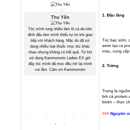
1. Đậu lăng
Thu Yến
ite
Tóc mình rụng nhiều làm lộ cả da trên
Hồi còn sinh v
thuốc mọc
đỉnh đầu làm mình thiếu tự tin khi giao
thẳng làm tóc 
Tóc bạc sớm, có
ông biết
tiếp với khách hàng. Mặc dù đã sử
bị hói, sau 
amin tạo ra pro
Sau khi
dụng nhiều loại thuốc mọc tóc khác
thuốc mọc t
máu, cung cấp 
moto tư
nhau nhưng không có kết quả. Từ khi
mình đã hồi 
ng, giao
sử dụng Kaminomoto Ladies EX giờ
hiện giờ 
óng gói
đây tóc mình đã mọc đều trở lại mình
Kaminomoto đã
2. Trứng
hop nhé
vui lắm. Cảm ơn Kaminomoto
Trứng là nguồn 
bởi cả protein 
biotin – thực 
>>>
Nguyên nh