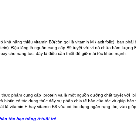
Tuấn Vũ
Thanh Trúc
iên hay thức khuya căng
Trúc đã sử dụng thuốc mọc lông mày
mình rụng nhiều gần như
sau 2 tháng hiện giờ các bạn ai cũng
 khả năng thiếu vitamin B9(còn gọi là vitamin M / axit folic), bạn phải 
khi tìm hiểu và sử dụng
khen lông mày của Trúc thật rậm và ấn
tein). Đậu lăng là nguồn cung cấp B9 tuyệt vời vì nó chứa hàm lượng B9
óc Kaminomto nay tóc
tượng. Xin cảm ơn Kaminomoto nhé
oxy cho nang tóc, đây là điều cần thiết để giữ mái tóc khỏe mạnh.
phục lại rất nhiều mình
!!!
rất vui. Xin cảm ơn
 cho mình sự tự tin trở
lại.
thực phẩm cung cấp  protein và là một nguồn dưỡng chất tuyệt vời  biot
và biotin có tác dụng thúc đẩy sự phân chia tế bào của tóc và giúp bảo 
chất là vitamin H hay vitamin B8 vừa có tác dụng ngăn rụng tóc, vừa gi
ân tóc bạc trắng ở tuổi trẻ