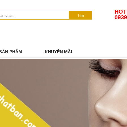
HOT
Tìm
0939
SẢN PHẨM
KHUYẾN MÃI
TIN TỨC