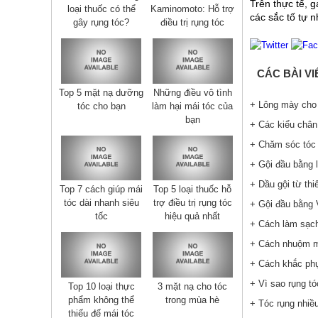
Trên thực tế, 
loại thuốc có thể
Kaminomoto: Hỗ trợ
các sắc tố tự 
gây rụng tóc?
điều trị rụng tóc
CÁC BÀI V
Top 5 mặt nạ dưỡng
Những điều vô tình
+ Lông mày cho 
tóc cho bạn
làm hại mái tóc của
bạn
+ Các kiểu chân
+ Chăm sóc tóc 
+ Gội đầu bằng l
+ Dầu gội từ thi
Top 7 cách giúp mái
Top 5 loại thuốc hỗ
tóc dài nhanh siêu
trợ điều trị rụng tóc
+ Gội đầu bằng 
tốc
hiệu quả nhất
+ Cách làm sạch 
+ Cách nhuộm mà
+ Cách khắc phụ
+ Vì sao rụng tó
Top 10 loại thực
3 mặt nạ cho tóc
phẩm không thể
trong mùa hè
+ Tóc rụng nhiề
thiếu đế mái tóc