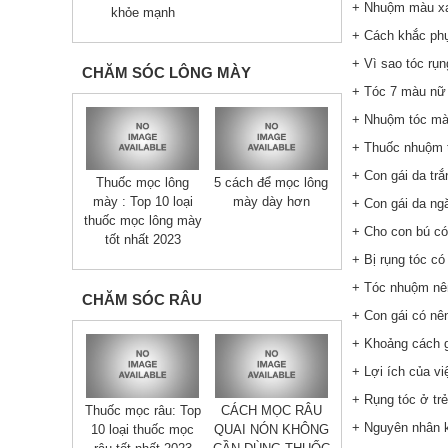
+ Nhuộm màu xa
khỏe mạnh
+ Cách khắc phụ
+ Vì sao tóc rụ
CHĂM SÓC LÔNG MÀY
+ Tóc 7 màu nữ 
+ Nhuộm tóc mà
+ Thuốc nhuộm 
+ Con gái da trắ
Thuốc mọc lông
5 cách để mọc lông
mày : Top 10 loại
mày dày hơn
+ Con gái da ng
thuốc mọc lông mày
+ Cho con bú có
tốt nhất 2023
+ Bị rụng tóc c
+ Tóc nhuộm nên
CHĂM SÓC RÂU
+ Con gái có nê
+ Khoảng cách g
+ Lợi ích của v
+ Rụng tóc ở trẻ
Thuốc mọc râu: Top
CÁCH MỌC RÂU
+ Nguyên nhân kh
10 loại thuốc mọc
QUAI NÓN KHÔNG