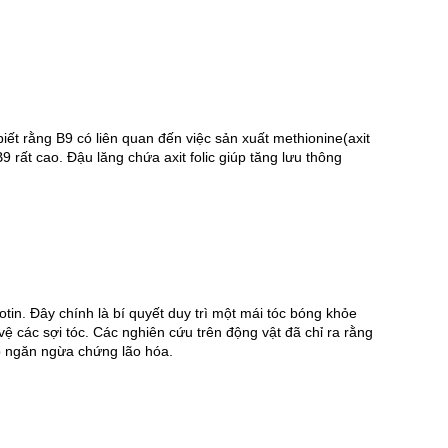
biết rằng B9 có liên quan đến việc sản xuất methionine(axit 
 rất cao. Đậu lăng chứa axit folic giúp tăng lưu thông 
in. Đây chính là bí quyết duy trì một mái tóc bóng khỏe 
vệ các sợi tóc. Các nghiên cứu trên động vật đã chỉ ra rằng 
úp ngăn ngừa chứng lão hóa.