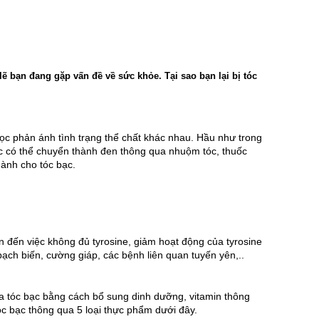
ẽ bạn đang gặp vấn đề về sức khỏe. Tại sao bạn lại bị tóc
mọc phản ánh tình trạng thể chất khác nhau. Hầu như trong 
ạc có thể chuyển thành đen thông qua nhuộm tóc, thuốc 
dành cho tóc bạc.
n đến việc không đủ tyrosine, giảm hoạt động của tyrosine 
ạch biến, cường giáp, các bệnh liên quan tuyến yên,.. 
ủa tóc bạc bằng cách bổ sung dinh dưỡng, vitamin thông 
óc bạc thông qua 5 loại thực phẩm dưới đây.