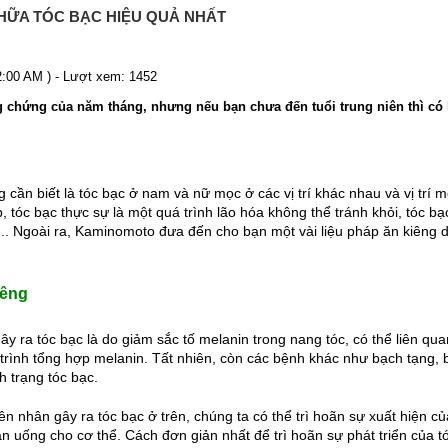
CHỮA TÓC BẠC HIỆU QUẢ NHẤT
12:00 AM ) - Lượt xem: 1452
g chứng của năm tháng, nhưng nếu bạn chưa đến tuổi trung niên thì có l
 cần biết là tóc bạc ở nam và nữ mọc ở các vị trí khác nhau và vị trí 
, tóc bạc thực sự là một quá trình lão hóa không thể tránh khỏi, tóc b
... Ngoài ra, Kaminomoto đưa đến cho bạn một vài liệu pháp ăn kiêng 
iêng
y ra tóc bạc là do giảm sắc tố melanin trong nang tóc, có thể liên qua
 trình tổng hợp melanin. Tất nhiên, còn các bệnh khác như bạch tạng, b
h trạng tóc bạc. 
n nhân gây ra tóc bạc ở trên, chúng ta có thể trì hoãn sự xuất hiện c
ăn uống cho cơ thể. Cách đơn giản nhất để trì hoãn sự phát triển của t