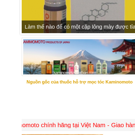
Làm thế nào để có một cặp lông mày được tỉa
Nguồn gốc của thuốc hỗ trợ mọc tóc Kaminomoto
oto chính hãng tại Việt Nam - Giao hàng miễn ph