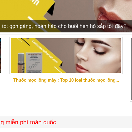
 tót gọn gàng, hoàn hảo cho buổi hẹn hò sắp tới đây?
Thuốc mọc lông mày : Top 10 loại thuốc mọc lông...
í toàn quốc.