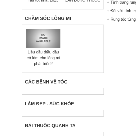
râu tốt nhất 2023
CẦN DÙNG THUỐC
+ Tình trạng rụ
+ Đối với tình 
CHĂM SÓC LÔNG MI
+ Rụng tóc từng
Liệu dầu thầu dầu
có làm cho lông mi
phát triển?
CÁC BỆNH VỀ TÓC
LÀM ĐẸP - SỨC KHỎE
BÀI THUỐC QUANH TA