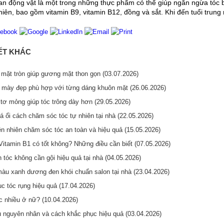
gan động vật là một trong những thực phẩm có thể giúp ngăn ngừa tóc b
nhiên, bao gồm vitamin B9, vitamin B12, đồng và sắt. Khi đến tuổi trun
IẾT KHÁC
mặt tròn giúp gương mặt thon gọn (03.07.2026)
 mày đẹp phù hợp với từng dáng khuôn mặt (26.06.2026)
tơ mỏng giúp tóc trông dày hơn (29.05.2026)
á ổi cách chăm sóc tóc tự nhiên tại nhà (22.05.2026)
ên nhiên chăm sóc tóc an toàn và hiệu quả (15.05.2026)
Vitamin B1 có tốt không? Những điều cần biết (07.05.2026)
tóc không cần gội hiệu quả tại nhà (04.05.2026)
u xanh dương đen khói chuẩn salon tại nhà (23.04.2026)
c tóc rụng hiệu quả (17.04.2026)
c nhiều ở nữ? (10.04.2026)
u nguyên nhân và cách khắc phục hiệu quả (03.04.2026)