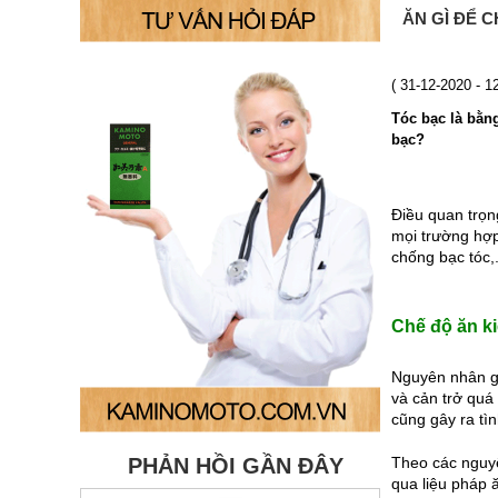
ĂN GÌ ĐỂ 
( 31-12-2020 - 
Tóc bạc là bằn
bạc?
Điều quan trọng
mọi trường hợp
chống bạc tóc,
Chế độ ăn k
Nguyên nhân gâ
và cản trở quá
cũng gây ra tìn
Theo các nguyê
PHẢN HỒI GẦN ĐÂY
qua liệu pháp 