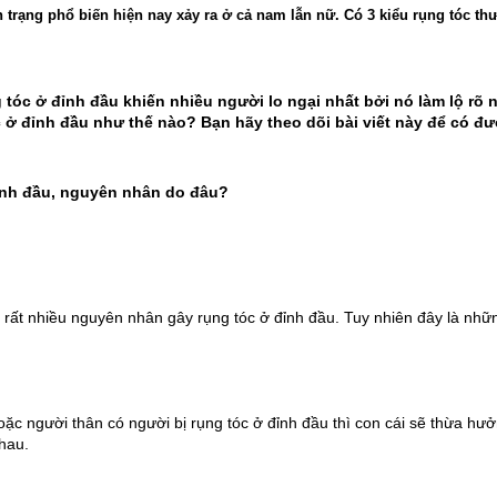
h trạng phổ biến hiện nay xảy ra ở cả nam lẫn nữ. Có 3 kiểu rụng tóc t
 tóc ở đỉnh đầu khiến nhiều người lo ngại nhất bởi nó làm lộ rõ 
 ở đỉnh đầu như thế nào? Bạn hãy theo dõi bài viết này để có đư
ỉnh đầu, nguyên nhân do đâu?
ó rất nhiều nguyên nhân gây rụng tóc ở đỉnh đầu. Tuy nhiên đây là nh
oặc người thân có người bị rụng tóc ở đỉnh đầu thì con cái sẽ thừa hưở
hau.
Tuấn Vũ