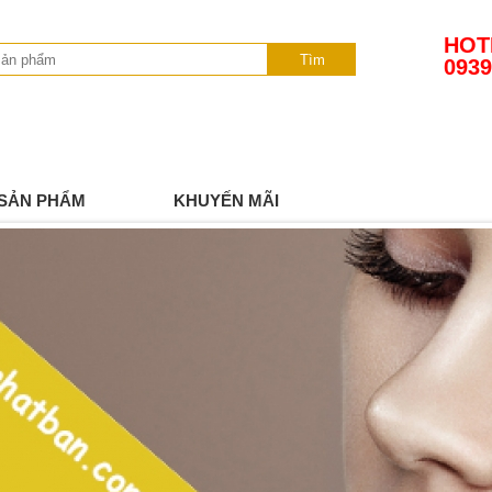
HOT
Tìm
0939
SẢN PHẨM
KHUYẾN MÃI
TIN TỨC