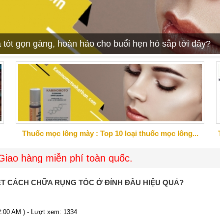
 tót gọn gàng, hoàn hảo cho buổi hẹn hò sắp tới đây?
Thuốc mọc lông mày : Top 10 loại thuốc mọc lông...
miễn phí toàn quốc.
ẾT CÁCH CHỮA RỤNG TÓC Ở ĐỈNH ĐẦU HIỆU QUẢ?
12:00 AM ) - Lượt xem: 1334