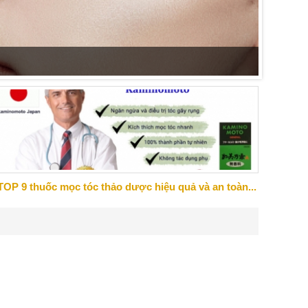
Những s
đến cảm
TOP 9 thuốc mọc tóc thảo dược hiệu quả và an toàn...