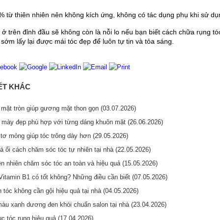
từ thiên nhiên nên không kích ứng, không có tác dụng phụ khi sử dụ
 ở trên đỉnh đầu sẽ không còn là nỗi lo nếu bạn biết cách chữa rụng tó
sớm lấy lại được mái tóc đẹp để luôn tự tin và tỏa sáng.
IẾT KHÁC
mặt tròn giúp gương mặt thon gọn (03.07.2026)
 mày đẹp phù hợp với từng dáng khuôn mặt (26.06.2026)
tơ mỏng giúp tóc trông dày hơn (29.05.2026)
á ổi cách chăm sóc tóc tự nhiên tại nhà (22.05.2026)
ên nhiên chăm sóc tóc an toàn và hiệu quả (15.05.2026)
Vitamin B1 có tốt không? Những điều cần biết (07.05.2026)
tóc không cần gội hiệu quả tại nhà (04.05.2026)
u xanh dương đen khói chuẩn salon tại nhà (23.04.2026)
c tóc rụng hiệu quả (17.04.2026)