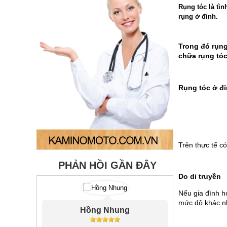
Rụng tóc là tìn
rụng ở đỉnh.
Trong đó rụng
chữa rụng tóc
Rụng tóc ở đ
Trên thực tế c
PHẢN HỒI GẦN ĐÂY
Do di truyền
Nếu gia đình h
mức độ khác n
Thu Yến