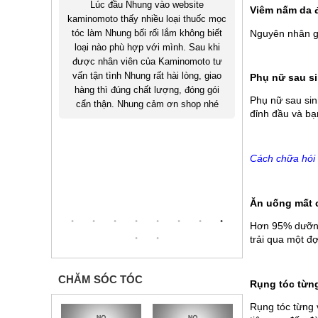
ite
Tóc mình rụng nhiều làm lộ cả da trên
Hồi còn sinh v
Viêm nấm da 
thuốc mọc
đỉnh đầu làm mình thiếu tự tin khi giao
thẳng làm tóc 
Nguyên nhân gâ
ông biết
tiếp với khách hàng. Mặc dù đã sử
bị hói, sau 
Sau khi
dụng nhiều loại thuốc mọc tóc khác
thuốc mọc t
moto tư
nhau nhưng không có kết quả. Từ khi
mình đã hồi 
ng, giao
sử dụng Kaminomoto Ladies EX giờ
hiện giờ 
Phụ nữ sau s
óng gói
đây tóc mình đã mọc đều trở lại mình
Kaminomoto đã
Phụ nữ sau sin
hop nhé
vui lắm. Cảm ơn Kaminomoto
đỉnh đầu và bạ
Cách chữa hói 
Ăn uống mất c
Hơn 95% dưỡng 
trải qua một đ
CHĂM SÓC TÓC
Rụng tóc từng
Rụng tóc từng 