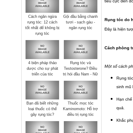
tiêu cực đến đ
Cách ngăn ngừa
Gội đầu bằng chanh
Rụng tóc do 
rụng tóc: 12 cách
tươi - sạch gàu -
tốt nhất để không bị
ngăn rụng tóc
Đây là hiện tư
rụng tóc
Cách phòng tr
4 biện pháp thảo
Rụng tóc và
Một số cách ph
dược cho sự phát
Testosterone? Điều
triển của tóc
trị hói đầu Nam - Nữ
Rụng tóc
sinh mũ 
Hạn chế 
Bạn đã biết những
Thuốc mọc tóc
quả.
loại thuốc có thể
Kaminomoto: Hỗ trợ
gây rụng tóc?
điều trị rụng tóc
Khắc phụ