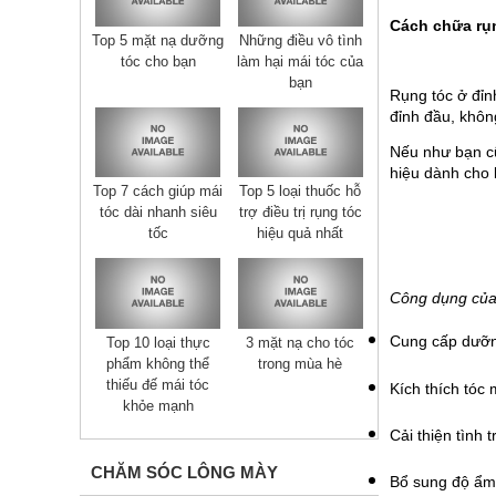
Cách chữa rụn
Top 5 mặt nạ dưỡng
Những điều vô tình
tóc cho bạn
làm hại mái tóc của
bạn
Rụng tóc ở đỉnh
đỉnh đầu, không
Nếu như bạn cũn
hiệu dành cho 
Top 7 cách giúp mái
Top 5 loại thuốc hỗ
tóc dài nhanh siêu
trợ điều trị rụng tóc
tốc
hiệu quả nhất
Công dụng của 
Cung cấp dưỡng
Top 10 loại thực
3 mặt nạ cho tóc
phẩm không thể
trong mùa hè
thiếu đế mái tóc
Kích thích tóc
khỏe mạnh
Cải thiện tình 
CHĂM SÓC LÔNG MÀY
Bổ sung độ ẩm 