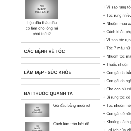
+ Vì sao rụng tó
+ Tóc rụng nhiề
Liệu dầu thầu dầu
+ Nhuộm màu xa
có làm cho lông mi
+ Cách khắc phụ
phát triển?
+ Vì sao tóc rụ
+ Tóc 7 màu nữ 
CÁC BỆNH VỀ TÓC
+ Nhuộm tóc mà
+ Thuốc nhuộm 
LÀM ĐẸP - SỨC KHỎE
+ Con gái da trắ
+ Con gái da ng
+ Cho con bú có
BÀI THUỐC QUANH TA
+ Bị rụng tóc c
Gội đầu bằng muối iot
+ Tóc nhuộm nên
+ Con gái có nê
+ Khoảng cách g
Cách làm trán bớt dồ
+ Lợi ích của v