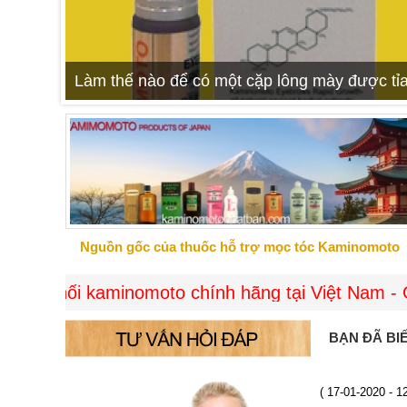
Làm thế nào để có một cặp lông mày được tỉa
Nguồn gốc của thuốc hỗ trợ mọc tóc Kaminomoto
 kaminomoto chính hãng tại Việt Nam - Giao hàng 
BẠN ĐÃ BI
( 17-01-2020 - 