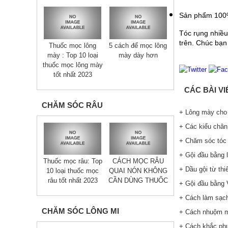
Sản phẩm 100% 
Tóc rụng nhiều
trên. Chúc bạn 
Thuốc mọc lông
5 cách để mọc lông
mày : Top 10 loại
mày dày hơn
thuốc mọc lông mày
tốt nhất 2023
CÁC BÀI V
CHĂM SÓC RÂU
+ Lông mày cho 
+ Các kiểu chân
+ Chăm sóc tóc 
+ Gội đầu bằng l
Thuốc mọc râu: Top
CÁCH MỌC RÂU
+ Dầu gội từ thi
10 loại thuốc mọc
QUAI NÓN KHÔNG
râu tốt nhất 2023
CẦN DÙNG THUỐC
+ Gội đầu bằng 
+ Cách làm sạch 
CHĂM SÓC LÔNG MI
+ Cách nhuộm mà
+ Cách khắc phụ