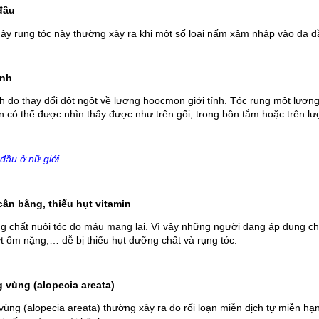
iên hay thức khuya căng
đầu
mình rụng nhiều gần như
y rụng tóc này thường xảy ra khi một số loại nấm xâm nhập vào da đ
khi tìm hiểu và sử dụng
óc Kaminomto nay tóc
phục lại rất nhiều mình
Thanh Trúc
rất vui. Xin cảm ơn
inh
 cho mình sự tự tin trở
h do thay đổi đột ngột về lượng hoocmon giới tính. Tóc rụng một lượng 
Trúc đã sử dụng thuốc mọc lông mày
lại.
n có thể được nhìn thấy được như trên gối, trong bồn tắm hoặc trên lư
sau 2 tháng hiện giờ các bạn ai cũng
khen lông mày của Trúc thật rậm và ấn
tượng. Xin cảm ơn Kaminomoto nhé
!!!
đầu ở nữ giới
ân bằng, thiếu hụt vitamin
chất nuôi tóc do máu mang lại. Vì vậy những người đang áp dụng chế
ợt ốm nặng,… dễ bị thiếu hụt dưỡng chất và rụng tóc.
 vùng (alopecia areata) 
vùng (alopecia areata) thường xảy ra do rối loạn miễn dịch tự miễn h