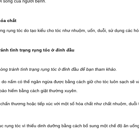
ời sống của người bệnh.
hóa chất
ợng rụng tóc do tạo kiểu cho tóc như nhuộm, uốn, duỗi, sử dụng các hó
ánh tình trạng rụng tóc ở đỉnh đầu
òng tránh tình trạng rụng tóc ở đỉnh đầu để bạn tham khảo.
 do nấm có thể ngăn ngừa được bằng cách giữ cho tóc luôn sạch sẽ v
bảo hiểm bằng cách giặt thường xuyên.
chấn thương hoặc tiếp xúc với một số hóa chất như chất nhuộm, duỗi tó
c rụng tóc vì thiếu dinh dưỡng bằng cách bổ sung một chế độ ăn uốn