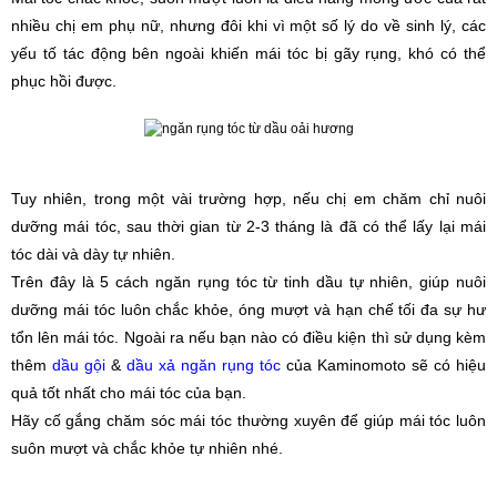
nhiều chị em phụ nữ, nhưng đôi khi vì một số lý do về sinh lý, các 
yếu tố tác động bên ngoài khiến mái tóc bị gãy rụng, khó có thể 
phục hồi được. 
Tuy nhiên, trong một vài trường hợp, nếu chị em chăm chỉ nuôi 
dưỡng mái tóc, sau thời gian từ 2-3 tháng là đã có thể lấy lại mái 
tóc dài và dày tự nhiên.
Trên đây là 5 cách ngăn rụng tóc từ tinh dầu tự nhiên, giúp nuôi 
dưỡng mái tóc luôn chắc khỏe, óng mượt và hạn chế tối đa sự hư 
tổn lên mái tóc. Ngoài ra nếu bạn nào có điều kiện thì sử dụng kèm 
thêm 
dầu gội
 & 
dầu xả ngăn rụng tóc
 của Kaminomoto sẽ có hiệu 
quả tốt nhất cho mái tóc của bạn.
Hãy cố gắng chăm sóc mái tóc thường xuyên để giúp mái tóc luôn 
suôn mượt và chắc khỏe tự nhiên nhé.