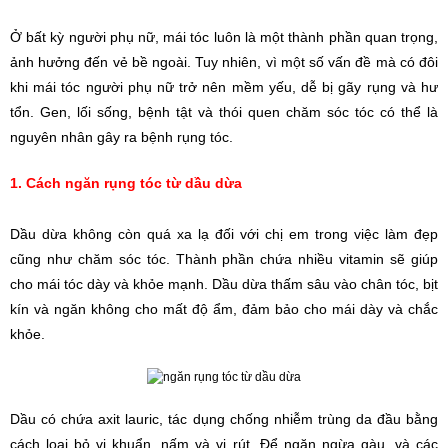
Ở bất kỳ người phụ nữ, mái tóc luôn là một thành phần quan trọng, 
ảnh hưởng đến vẻ bề ngoài. Tuy nhiên, vì một số vấn đề mà có đôi 
khi mái tóc người phụ nữ trở nên mềm yếu, dễ bị gãy rụng và hư 
tổn. Gen, lối sống, bệnh tật và thói quen chăm sóc tóc có thể là 
nguyên nhân gây ra bệnh rụng tóc.
1. Cách ngăn rụng tóc từ dầu dừa
Dầu dừa không còn quá xa lạ đối với chị em trong việc làm đẹp 
cũng như chăm sóc tóc. Thành phần chứa nhiều vitamin sẽ giúp 
cho mái tóc dày và khỏe mạnh. Dầu dừa thấm sâu vào chân tóc, bịt 
kín và ngăn không cho mất độ ẩm, đảm bảo cho mái dày và chắc 
khỏe. 
Dầu có chứa axit lauric, tác dụng chống nhiễm trùng da đầu bằng 
cách loại bỏ vi khuẩn, nấm và vi rút. Để ngăn ngừa gàu, và các 