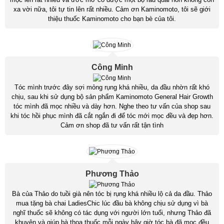
xa vời nữa, tôi tự tin lên rất nhiều. Cảm ơn Kaminomoto, tôi sẽ giới
thiệu thuốc Kaminomoto cho bạn bè của tôi.
Công Minh
Tóc mình trước đây sợi mỏng rụng khá nhiều, da đầu nhờn rất khó
chịu, sau khi sử dụng bộ sản phẩm Kaminomoto General Hair Growth
tóc mình đã mọc nhiều và dày hơn. Nghe theo tư vấn của shop sau
khi tóc hồi phục mình đã cắt ngắn đi để tóc mới mọc đều và đẹp hơn.
Cảm ơn shop đã tư vấn rất tận tình
Phương Thảo
Bà của Thảo do tuồi già nên tóc bị rụng khá nhiều lộ cả da đầu. Thảo
mua tặng bà chai LadiesChic lúc đầu bà không chịu sử dụng vì bà
nghĩ thuốc sẽ không có tác dụng với người lớn tuổi, nhưng Thảo đã
khuyên và giúp bà thoa thuốc mỗi ngày bây giờ tóc bà đã mọc đều