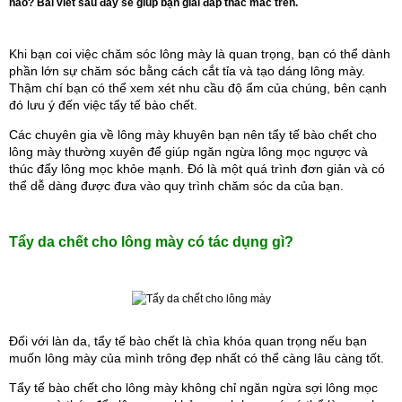
nào? Bài viết sau đây sẽ giúp bạn giải đáp thắc mắc trên.
Khi bạn coi việc chăm sóc lông mày là quan trọng, bạn có thể dành 
phần lớn sự chăm sóc bằng cách cắt tỉa và tạo dáng lông mày. 
Thậm chí bạn có thể xem xét nhu cầu độ ẩm của chúng, bên cạnh 
đó lưu ý đến việc tẩy tế bào chết.
Các chuyên gia về lông mày khuyên bạn nên tẩy tế bào chết cho 
lông mày thường xuyên để giúp ngăn ngừa lông mọc ngược và 
thúc đẩy lông mọc khỏe mạnh. Đó là một quá trình đơn giản và có 
thể dễ dàng được đưa vào quy trình chăm sóc da của bạn.
Tẩy da chết cho lông mày có tác dụng gì?
Đối với làn da, tẩy tế bào chết là chìa khóa quan trọng nếu bạn 
muốn lông mày của mình trông đẹp nhất có thể càng lâu càng tốt.
Tẩy tế bào chết cho lông mày không chỉ ngăn ngừa sợi lông mọc 