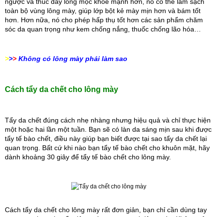
ngược và thúc đẩy lông mọc khỏe mạnh hơn, nó có thể làm sạch 
toàn bộ vùng lông mày, giúp lớp bột kẻ mày mịn hơn và bám tốt 
hơn. Hơn nữa, nó cho phép hấp thụ tốt hơn các sản phẩm chăm 
sóc da quan trọng như kem chống nắng, thuốc chống lão hóa…
>
>
>
Không có lông mày phải làm sao
Cách tẩy da chết cho lông mày 
Tẩy da chết đúng cách nhẹ nhàng nhưng hiệu quả và chỉ thực hiện 
một hoặc hai lần một tuần. Bạn sẽ có làn da sáng mịn sau khi được 
tẩy tế bào chết, điều này giúp bạn biết được tại sao tẩy da chết lại 
quan trọng. Bất cứ khi nào bạn tẩy tế bào chết cho khuôn mặt, hãy 
dành khoảng 30 giây để tẩy tế bào chết cho lông mày.
Cách tẩy da chết cho lông mày rất đơn giản, bạn chỉ cần dùng tay 