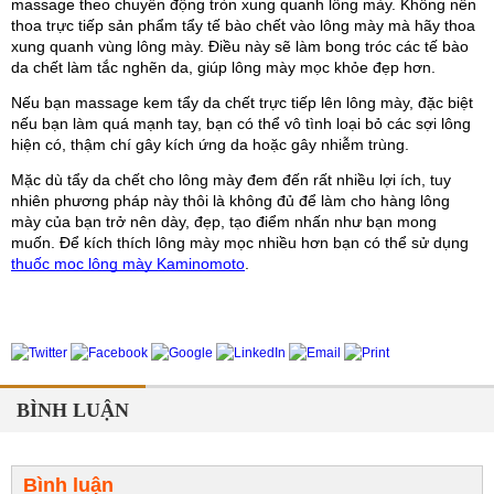
massage theo chuyển động tròn xung quanh lông mày. Không nên 
thoa trực tiếp sản phẩm tẩy tế bào chết vào lông mày mà hãy thoa 
xung quanh vùng lông mày. Điều này sẽ làm bong tróc các tế bào 
da chết làm tắc nghẽn da, giúp lông mày mọc khỏe đẹp hơn.
Nếu bạn massage kem tẩy da chết trực tiếp lên lông mày, đặc biệt 
nếu bạn làm quá mạnh tay, bạn có thể vô tình loại bỏ các sợi lông 
hiện có, thậm chí gây kích ứng da hoặc gây nhiễm trùng.
Mặc dù tẩy da chết cho lông mày đem đến rất nhiều lợi ích, tuy 
nhiên phương pháp này thôi là không đủ để làm cho hàng lông 
mày của bạn trở nên dày, đẹp, tạo điểm nhấn như bạn mong 
muốn. Để kích thích lông mày mọc nhiều hơn bạn có thể sử dụng 
thuốc mọc lông mày Kaminomoto
.
BÌNH LUẬN
Bình luận