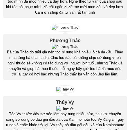
tóc mình đã mọc nhiều và dày hơn. Nghe theo tư vấn của shop sau
khi tóc hồi phục mình đã cắt ngắn đi để tóc mới mọc đều và đẹp hơn.
Cảm ơn shop đã tư vấn rất tận tình
Phương Thảo
Bà của Thảo do tuồi già nên tóc bị rụng khá nhiều lộ cả da đầu. Thảo
mua tặng bà chai LadiesChic lúc đầu bà không chịu sử dụng vì bà
nghĩ thuốc sẽ không có tác dụng với người lớn tuổi, nhưng Thảo đã
khuyên và giúp bà thoa thuốc mỗi ngày bây giờ tóc bà đã mọc đều
trở lại tuy có hơi bạc nhưng Thảo thấy bà vẫn còn đẹp lão lắm.
Thúy Vy
Tóc Vy trước đây sơ xác lắm hay rụng nhiều nữa, sau khi chuyển
sang sử dụng bộ dầu gội dầu xã của Kaminomoto tóc Vy đã giảm gãy
rụng và chắc khỏe trở lại. Vy thấy bộ dầu gội dầu xã của Kaminomoto