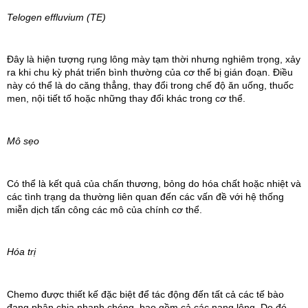
Telogen effluvium (TE)
Đây là hiện tượng rụng lông mày tạm thời nhưng nghiêm trọng, xảy 
ra khi chu kỳ phát triển bình thường của cơ thể bị gián đoạn. Điều 
này có thể là do căng thẳng, thay đổi trong chế độ ăn uống, thuốc 
men, nội tiết tố hoặc những thay đổi khác trong cơ thể.
Mô sẹo
Có thể là kết quả của chấn thương, bỏng do hóa chất hoặc nhiệt và 
các tình trạng da thường liên quan đến các vấn đề với hệ thống 
miễn dịch tấn công các mô của chính cơ thể.
Hóa trị
Chemo được thiết kế đặc biệt để tác động đến tất cả các tế bào 
đang phân chia nhanh chóng, bao gồm cả các nang lông. Do đó, 