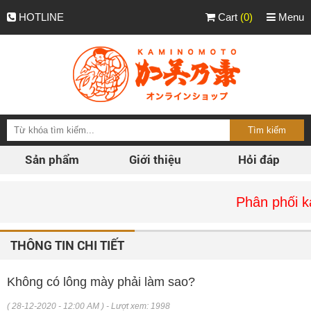
HOTLINE
Cart
(0)
Menu
Sản phẩm
Giới thiệu
Hỏi đáp
Phân phối kamino
THÔNG TIN CHI TIẾT
Không có lông mày phải làm sao?
( 28-12-2020 - 12:00 AM ) - Lượt xem: 1998