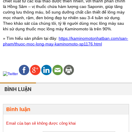
chiết xuất từ các loại thảo dược thiên nhiên, với thành phần chính 
là Hồng Sâm – vị thuốc chứa hàm lượng cao Saponin, giúp tăng 
cường lưu thông máu, bổ sung dưỡng chất cần thiết để lông mày 
mọc nhanh, rậm, đen bóng đẹp tự nhiên sau 3-4 tuần sử dụng. 
Theo khảo sát của chúng tôi, tỷ lệ người dùng mọc lông mày sau 
khi sử dụng thuốc mọc lông mày Kaminomoto là trên 90%.
» Tìm hiểu sản phẩm tại đây: 
https://kaminomotonhatban.com/san-
pham/thuoc-moc-long-may-kaminomoto-sp1176.html
BÌNH LUẬN
Bình luận
Email của bạn sẽ không được công khai