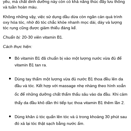
yếu, mà chất dinh dưỡng này còn có khả năng thúc đẩy lưu thông
và tuần hoàn máu.
Không những vậy, việc sử dụng dầu dừa còn ngăn cản quá trình
oxy hóa tóc, nhờ đó tóc chắc khỏe nhanh mọc dài, dày và lượng
tóc rụng cũng được giảm thiểu đáng kể.
Chuẩn bị:
20-30 viên vitamin B1.
Cách thực hiện:
Bỏ vitamin B1 đã chuẩn bị vào một lượng nước vừa đủ để 
vitamin B1 tan ra.
Dùng tay thấm một lượng vừa đủ nước B1 thoa đều lên da 
đầu và tóc. Kết hợp với massage nhẹ nhàng theo hình xoắn 
ốc để những dưỡng chất thẩm thấu sâu vào da đầu. Khi cảm 
thấy da đầu khô dần thì tiếp tục thoa vitamin B1 thêm lần 2.
Dùng khăn ủ tóc quấn lên tóc và ủ trong khoảng 30 phút sau 
đó xả lại tóc thật sạch bằng nước ấm.