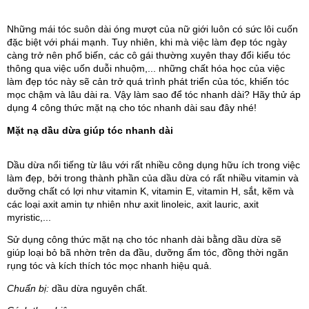
Những mái tóc suôn dài óng mượt của nữ giới luôn có sức lôi cuốn
đặc biệt với phái mạnh. Tuy nhiên, khi mà việc làm đẹp tóc ngày
càng trở nên phổ biến, các cô gái thường xuyên thay đổi kiểu tóc
thông qua việc uốn duỗi nhuộm,... những chất hóa học của việc
làm đẹp tóc này sẽ cản trở quá trình phát triển của tóc, khiến tóc
mọc chậm và lâu dài ra. Vậy làm sao để tóc nhanh dài? Hãy thử áp
dụng 4 công thức mặt nạ cho tóc nhanh dài sau đây nhé!
Mặt nạ dầu dừa giúp tóc nhanh dài
Dầu dừa nổi tiếng từ lâu với rất nhiều công dụng hữu ích trong việc
làm đẹp, bởi trong thành phần của dầu dừa có rất nhiều vitamin và
dưỡng chất có lợi như vitamin K, vitamin E, vitamin H, sắt, kẽm và
các loại axit amin tự nhiên như axit linoleic, axit lauric, axit
myristic,...
Sử dụng công thức mặt nạ cho tóc nhanh dài bằng dầu dừa sẽ
giúp loại bỏ bã nhờn trên da đầu, dưỡng ẩm tóc, đồng thời ngăn
rụng tóc và kích thích tóc mọc nhanh hiệu quả.
Chuẩn bị:
dầu dừa nguyên chất.