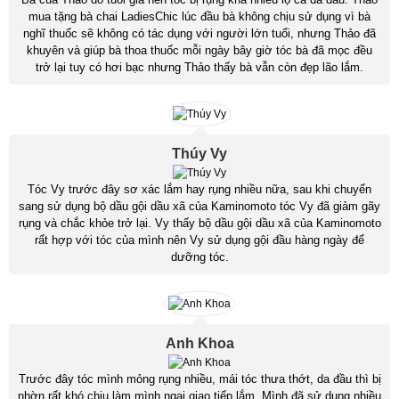
mua tặng bà chai LadiesChic lúc đầu bà không chịu sử dụng vì bà
nghĩ thuốc sẽ không có tác dụng với người lớn tuổi, nhưng Thảo đã
khuyên và giúp bà thoa thuốc mỗi ngày bây giờ tóc bà đã mọc đều
trở lại tuy có hơi bạc nhưng Thảo thấy bà vẫn còn đẹp lão lắm.
Thúy Vy
Tóc Vy trước đây sơ xác lắm hay rụng nhiều nữa, sau khi chuyển
sang sử dụng bộ dầu gội dầu xã của Kaminomoto tóc Vy đã giảm gãy
rụng và chắc khỏe trở lại. Vy thấy bộ dầu gội dầu xã của Kaminomoto
rất hợp với tóc của mình nên Vy sử dụng gội đầu hàng ngày để
dưỡng tóc.
Anh Khoa
Trước đây tóc mình mỏng rụng nhiều, mái tóc thưa thớt, da đầu thì bị
nhờn rất khó chịu làm mình ngại giao tiếp lắm. Mình đã sử dụng nhiều