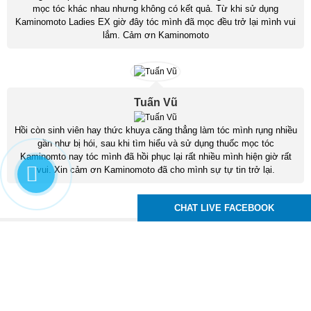
mọc tóc khác nhau nhưng không có kết quả. Từ khi sử dụng
Kaminomoto Ladies EX giờ đây tóc mình đã mọc đều trở lại mình vui
lắm. Cảm ơn Kaminomoto
Tuấn Vũ
Hồi còn sinh viên hay thức khuya căng thẳng làm tóc mình rụng nhiều
gần như bị hói, sau khi tìm hiểu và sử dụng thuốc mọc tóc
Kaminomto nay tóc mình đã hồi phục lại rất nhiều mình hiện giờ rất
vui. Xin cảm ơn Kaminomoto đã cho mình sự tự tin trở lại.
CHAT LIVE FACEBOOK
Kaminomoto Nhật Bản
83 Tô Ký, P. Trung Mỹ Tây, Q12, TPHCM
Hotline :
0939.24.99.95
Email : moctocchuyennghiep@gmail.com
,
,
,
thuoc moc toc
thuoc moc long may
thuoc moc rau
thuoc moc mi