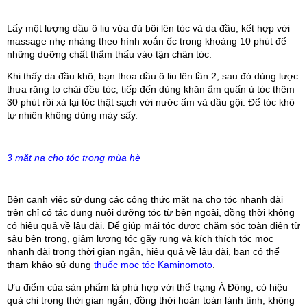
Lấy một lượng dầu ô liu vừa đủ bôi lên tóc và da đầu, kết hợp với
massage nhẹ nhàng theo hình xoắn ốc trong khoảng 10 phút để
những dưỡng chất thẩm thấu vào tận chân tóc.
Khi thấy da đầu khô, bạn thoa dầu ô liu lên lần 2, sau đó dùng lược
thưa răng to chải đều tóc, tiếp đến dùng khăn ẩm quấn ủ tóc thêm
30 phút rồi xả lại tóc thật sạch với nước ấm và dầu gội. Để tóc khô
tự nhiên không dùng máy sấy.
3 mặt nạ cho tóc trong mùa hè
Bên cạnh việc sử dụng các công thức mặt nạ cho tóc nhanh dài
trên chỉ có tác dụng nuôi dưỡng tóc từ bên ngoài, đồng thời không
có hiệu quả về lâu dài. Để giúp mái tóc được chăm sóc toàn diện từ
sâu bên trong, giảm lượng tóc gãy rụng và kích thích tóc mọc
nhanh dài trong thời gian ngắn, hiệu quả về lâu dài, bạn có thể
tham khảo sử dụng
thuốc mọc tóc Kaminomoto
.
Ưu điểm của sản phẩm là phù hợp với thể trạng Á Đông, có hiệu
quả chỉ trong thời gian ngắn, đồng thời hoàn toàn lành tính, không