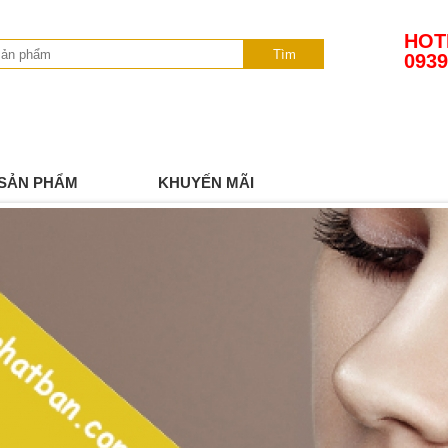
HOT
Tìm
0939
SẢN PHẨM
KHUYẾN MÃI
TIN TỨC