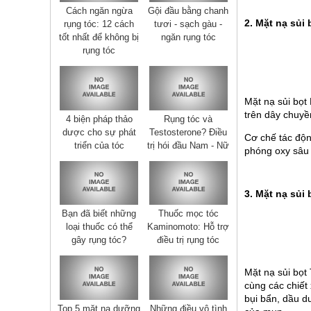
Cách ngăn ngừa
Gội đầu bằng chanh
2. Mặt nạ s
rụng tóc: 12 cách
tươi - sạch gàu -
tốt nhất để không bị
ngăn rụng tóc
rụng tóc
Mặt nạ sủi bọt 
trên dây chuyền
4 biện pháp thảo
Rụng tóc và
dược cho sự phát
Testosterone? Điều
Cơ chế tác đô
triển của tóc
trị hói đầu Nam - Nữ
phóng oxy sâu b
3. Mặt nạ s
Bạn đã biết những
Thuốc mọc tóc
loại thuốc có thể
Kaminomoto: Hỗ trợ
gây rụng tóc?
điều trị rụng tóc
Mặt nạ sủi bọt
cùng các chiết 
bụi bẩn, dầu d
Top 5 mặt nạ dưỡng
Những điều vô tình