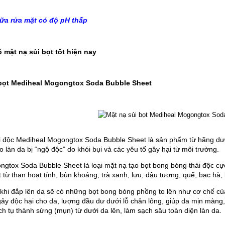
iên hay thức khuya căng
mình rụng nhiều gần như
sữa rửa mặt có độ pH thấp
khi tìm hiểu và sử dụng
óc Kaminomto nay tóc
phục lại rất nhiều mình
Thanh Trúc
mặt nạ sủi bọt tốt hiện nay
rất vui. Xin cảm ơn
 cho mình sự tự tin trở
Trúc đã sử dụng thuốc mọc lông mày
lại.
sau 2 tháng hiện giờ các bạn ai cũng
ủi bọt Mediheal Mogongtox Soda Bubble Sheet
khen lông mày của Trúc thật rậm và ấn
tượng. Xin cảm ơn Kaminomoto nhé
!!!
thải độc Mediheal Mogongtox Soda Bubble Sheet là sản phẩm từ hãng 
 làn da bị “ngộ độc” do khói bụi và các yêu tố gây hại từ môi trường.
gtox Soda Bubble Sheet là loại mặt nạ tạo bọt bong bóng thải độc cực
 từ than hoạt tính, bùn khoáng, trà xanh, lựu, đậu tương, quế, bạc hà, 
hi đắp lên da sẽ có những bọt bong bóng phồng to lên như cơ chế của 
ây độc hại cho da, lượng đầu dư dưới lỗ chân lông, giúp da mịn màng, 
ch tụ thành sừng (mụn) từ dưới da lên, làm sạch sâu toàn diện làn da.