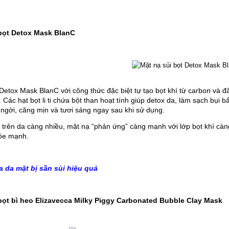
i bọt Detox Mask BlanC
̣t Detox Mask BlanC với công thức đặc biệt tự tạo bọt khí từ carbon và 
. Các hạt bọt li ti chứa bột than hoạt tính giúp detox da, làm sạch bụi b
 ngời, căng mịn và tươi sáng ngay sau khi sử dụng. 
n trên da càng nhiều, mặt nạ “phản ứng” càng mạnh với lớp bọt khí càn
hỏe mạnh.
 da mặt bị sần sùi hiệu quả
̉i bọt bì heo Elizavecca Milky Piggy Carbonated Bubble Clay Mask