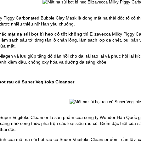
ky Piggy Carbonated Bubble Clay Mask là dòng mặt nạ thải độc tố có thà
 được nhiều thiếu nữ Hàn yêu chuộng.
mắc 
mặt nạ sủi bọt bì heo có tốt không
 thì Elizavecca Milky Piggy Ca
́p làm sạch sâu tới từng tận lỗ chân lông, làm sạch lớp da chết, bụi b
rửa mặt.
agen và lựu giúp tăng độ đàn hồi cho da, tái tạo lại và phục hồi lại kí
anh kiềm dầu, chống oxy hóa và dưỡng da sáng khỏe.
i bọt rau củ Super Vegitoks Cleanser
bọt Super Vegitoks Cleanser là sản phẩm của công ty Wonder Hàn Quốc 
áng nhờ công thức pha trộn các loại siêu rau củ. Điểm đặc biệt của sản
thải độc.
h của mặt nạ sủi bọt rau củ Super Vegitoks Cleanser gồm: cần tây, cải