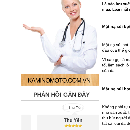
Là trào lưu xuấ
mua. Loại mặt na
Mặt nạ sủi bọt
Mặt nạ sủi bọ
đầu của thế giớ
Vì sao gọi là 
tố, làm sạch lỗ 
của da.
Mặt nạ sủi bo
PHẢN HỒI GẦN ĐÂY
Không phải tự n
nhà sản xuất,
thu hút người d
Thu Yến
tất cả loại da 