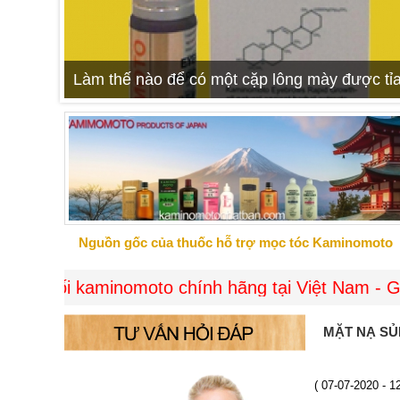
Làm thế nào để có một cặp lông mày được tỉa
Nguồn gốc của thuốc hỗ trợ mọc tóc Kaminomoto
aminomoto chính hãng tại Việt Nam - Giao hàng m
MẶT NẠ SU
( 07-07-2020 - 