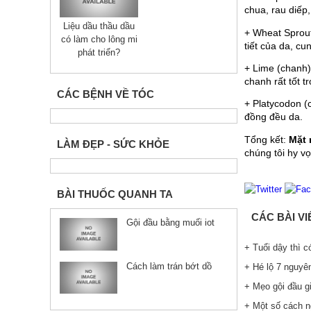
chua, rau diếp
Liệu dầu thầu dầu
+ Wheat Sprout
có làm cho lông mi
tiết của da, c
phát triển?
+ Lime (chanh)
chanh rất tốt 
CÁC BỆNH VỀ TÓC
+ Platycodon (
đồng đều da.
Tổng kết: 
Mặt 
LÀM ĐẸP - SỨC KHỎE
chúng tôi hy vọn
BÀI THUỐC QUANH TA
CÁC BÀI V
Gội đầu bằng muối iot
+ Tuổi dậy thì 
Cách làm trán bớt dồ
+ Hé lộ 7 nguyê
+ Mẹo gội đầu g
+ Một số cách n