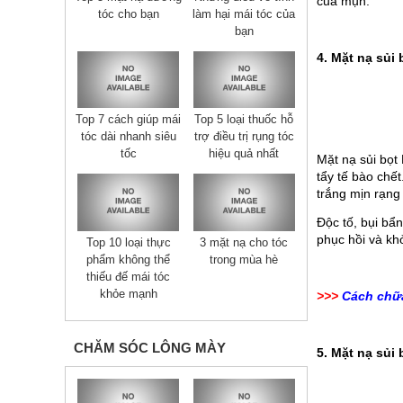
của mụn.
tóc cho bạn
làm hại mái tóc của
bạn
4. Mặt nạ sủ
Top 7 cách giúp mái
Top 5 loại thuốc hỗ
tóc dài nhanh siêu
trợ điều trị rụng tóc
tốc
hiệu quả nhất
Mặt nạ sủi bo
tẩy tế bào chết
trắng mịn rạng
Độc tố, bụi bẩ
phục hồi và k
Top 10 loại thực
3 mặt nạ cho tóc
phẩm không thể
trong mùa hè
thiếu đế mái tóc
khỏe mạnh
>>>
Cách chữa
CHĂM SÓC LÔNG MÀY
5. Mặt nạ su