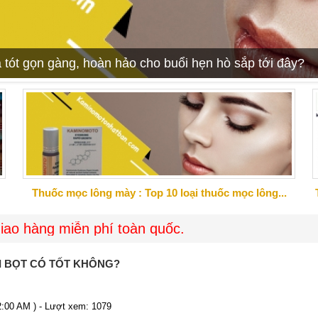
 tót gọn gàng, hoàn hảo cho buổi hẹn hò sắp tới đây?
Thuốc mọc lông mày : Top 10 loại thuốc mọc lông...
iễn phí toàn quốc.
̉I BỌT CÓ TỐT KHÔNG?
12:00 AM ) - Lượt xem: 1079