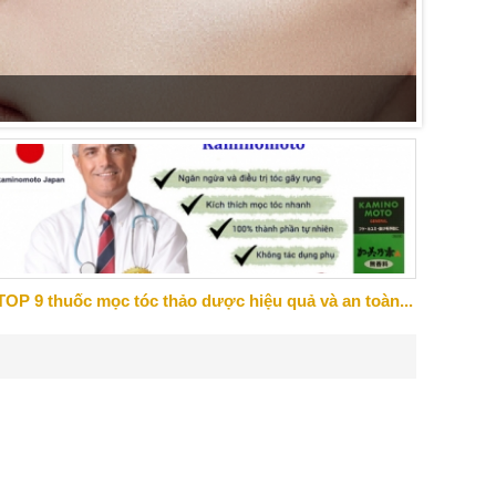
Những s
đến cảm
TOP 9 thuốc mọc tóc thảo dược hiệu quả và an toàn...