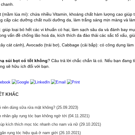
, chanh.
 (mầm lúa mì): chứa nhiều Vitamin, khoáng chất hàm lượng cao giúp trẻ 
ung cấp các dưỡng chất nuôi dưỡng da, làm trắng sáng mịn màng và là
: giúp loại bỏ hết các vi khuẩn có hại, làm sạch sâu da và đánh bay mụ
trong vấn đề chống lão hoá da, kích thích da đào thải các sắc tố xấu, 
cây cát cánh), Avocado (trái bơ), Cabbage (cải bắp): có công dụng là
nạ sủi bọt có tốt không
? Câu trả lời chắc chắn là có. Nếu bạn đang tì
g sẽ hữu ích đối với bạn.
IẾT KHÁC
có nên dùng sữa rửa mặt không? (25.09.2023)
n nhân gây rụng tóc bạn không ngờ tới (04.11.2021)
iúp kích thích mọc tóc nhanh cho nam và nữ (29.10.2021)
găn rụng tóc hiệu quả ở nam giới (26.10.2021)