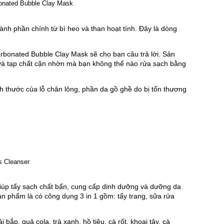
nh phần chính từ bì heo và than hoạt tính. Đây là dòng 
rbonated Bubble Clay Mask sẽ cho bạn câu trả lời. Sản 
ẩn và tạp chất cặn nhờn mà bạn không thể nào rửa sạch bằng 
ch thước của lỗ chân lông, phần da gồ ghề do bị tổn thương 
giúp tẩy sạch chất bẩn, cung cấp dinh dưỡng và dưỡng da 
 phẩm là có công dụng 3 in 1 gồm: tẩy trang, sữa rửa 
 bắp, quả cola, trà xanh, hồ tiêu, cà rốt, khoai tây, cà 