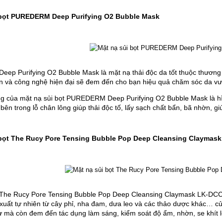
ủi bọt PUREDERM Deep Purifying O2 Bubble Mask
Deep Purifying O2 Bubble Mask là mặt nạ thải độc da tốt thuộc thư
 và công nghệ hiện đại sẽ đem đến cho bạn hiệu quả chăm sóc da vượ
̣ng của mặt nạ sủi bọt PUREDERM Deep Purifying O2 Bubble Mask là hình
ên trong lỗ chân lông giúp thải độc tố, lấy sạch chất bẩn, bã nhờn, gi
ủi bọt The Rucy Pore Tensing Bubble Pop Deep Cleansing Claymask
 The Rucy Pore Tensing Bubble Pop Deep Cleansing Claymask LK-DCC (1
xuất tự nhiên từ cây phỉ, nha đam, dưa leo và các thảo dược khác… của đ
ư mà còn đem đến tác dụng làm sáng, kiểm soát độ ẩm, nhờn, se khít l