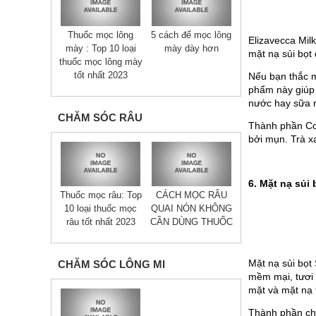
Thuốc mọc lông
5 cách để mọc lông
Elizavecca Mil
mày : Top 10 loại
mày dày hơn
mặt nạ sủi bọt
thuốc mọc lông mày
tốt nhất 2023
Nếu bạn thắc 
phẩm này giu
nước hay sữa 
CHĂM SÓC RÂU
Thành phần Coll
bởi mụn. Trà x
6. Mặt nạ sủ
Thuốc mọc râu: Top
CÁCH MỌC RÂU
10 loại thuốc mọc
QUAI NÓN KHÔNG
râu tốt nhất 2023
CẦN DÙNG THUỐC
Mặt nạ sủi 
CHĂM SÓC LÔNG MI
mềm mại, tươi s
mặt và mặt nạ 
Thành phần chín