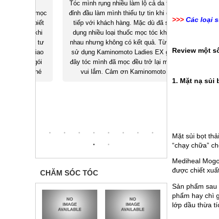
ite
Tóc mình rụng nhiều làm lộ cả da trên
Hồi còn sinh v
thuốc mọc
đỉnh đầu làm mình thiếu tự tin khi giao
thẳng làm tóc 
>>>
Các loại 
ông biết
tiếp với khách hàng. Mặc dù đã sử
bị hói, sau 
Sau khi
dụng nhiều loại thuốc mọc tóc khác
thuốc mọc t
moto tư
nhau nhưng không có kết quả. Từ khi
mình đã hồi 
Review một số 
ng, giao
sử dụng Kaminomoto Ladies EX giờ
hiện giờ 
óng gói
đây tóc mình đã mọc đều trở lại mình
Kaminomoto đã
hop nhé
vui lắm. Cảm ơn Kaminomoto
1. Mặt nạ s
Mặt sủi bọt 
“chạy chữa” cho
Mediheal Mogon
được chiết xuất
CHĂM SÓC TÓC
Sản phẩm sau k
phẩm hay chì g
lớp dầu thừa tí