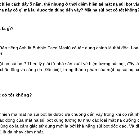
t hiện cách đây 5 năm, thế nhưng ở thời điểm hiện tại mặt nạ sủi bọt vẫ
̣ này có gì mà lại được tin dùng đến vậy? Mặt nạ sủi bọt có tốt không
 là gì?
t (tên tiếng Anh là Bubble Face Mask) có tác dụng chính là thải độc. Loại
i.
mặt nạ sủi bọt? Theo lý giải từ nhà sản xuất về hiện tượng sủi bọt, 
chân lông và sáng da. Đặc biệt, trong thành phần của mặt nạ sủi bọt
̣t có tốt không?
hiên mà mặt nạ sủi bọt lại được ưa chuộng đến vậy trong khi có rất n
 tác động của mặt nạ sủi bọt cũng tương tự như các loại mặt nạ dưỡng da
ùng đó là cảm giác sử dụng mới lạ bởi khả năng sủi bọt độc đáo. Và điề
Tuấn Vũ
dù là da nhạy cảm nhất.