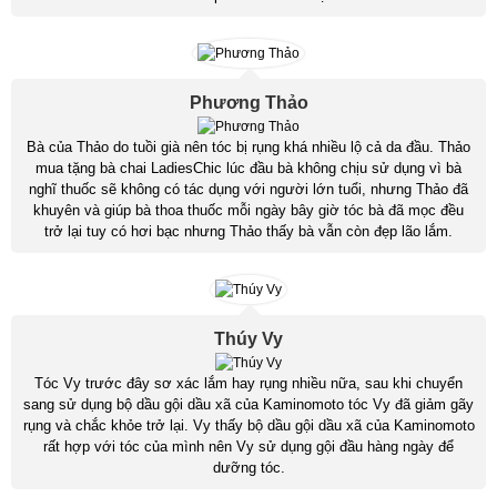
Phương Thảo
Bà của Thảo do tuồi già nên tóc bị rụng khá nhiều lộ cả da đầu. Thảo
mua tặng bà chai LadiesChic lúc đầu bà không chịu sử dụng vì bà
nghĩ thuốc sẽ không có tác dụng với người lớn tuổi, nhưng Thảo đã
khuyên và giúp bà thoa thuốc mỗi ngày bây giờ tóc bà đã mọc đều
trở lại tuy có hơi bạc nhưng Thảo thấy bà vẫn còn đẹp lão lắm.
Thúy Vy
Tóc Vy trước đây sơ xác lắm hay rụng nhiều nữa, sau khi chuyển
sang sử dụng bộ dầu gội dầu xã của Kaminomoto tóc Vy đã giảm gãy
rụng và chắc khỏe trở lại. Vy thấy bộ dầu gội dầu xã của Kaminomoto
rất hợp với tóc của mình nên Vy sử dụng gội đầu hàng ngày để
dưỡng tóc.