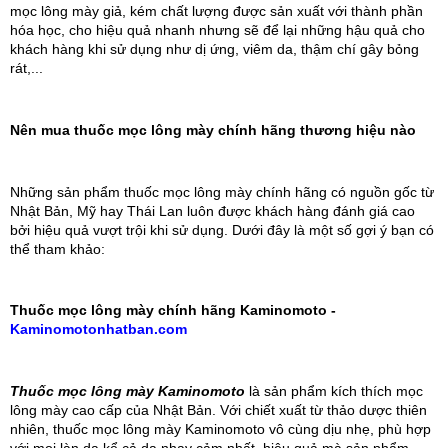
mọc lông mày giả, kém chất lượng được sản xuất với thành phần 
hóa học, cho hiệu quả nhanh nhưng sẽ để lại những hậu quả cho 
khách hàng khi sử dụng như dị ứng, viêm da, thậm chí gây bỏng 
rát,...
Nên mua thuốc mọc lông mày chính hãng thương hiệu nào
Những sản phẩm thuốc mọc lông mày chính hãng có nguồn gốc từ 
Nhật Bản, Mỹ hay Thái Lan luôn được khách hàng đánh giá cao 
bởi hiệu quả vượt trội khi sử dụng. Dưới đây là một số gợi ý bạn có 
thể tham khảo:
Thuốc mọc lông mày chính hãng Kaminomoto - 
Kaminomotonhatban.com
Thuốc mọc lông mày Kaminomoto
 là sản phẩm kích thích mọc 
lông mày cao cấp của Nhật Bản. Với chiết xuất từ thảo dược thiên 
nhiên, thuốc mọc lông mày Kaminomoto vô cùng dịu nhẹ, phù hợp 
với mọi làn da kể cả da nhạy cảm nhất, hiệu quả mà sản phẩm 