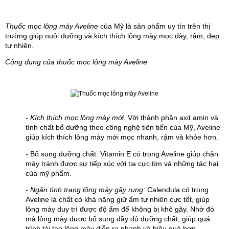
Thuốc mọc lông mày Aveline
 của Mỹ là sản phẩm uy tín trên thị 
trường giúp nuôi dưỡng và kích thích lông mày mọc dày, rậm, đẹp 
tự nhiên.
Công dụng của thuốc mọc lông mày Aveline
- Kích thích mọc lông mày mới:
 Với thành phần axit amin và 
tính chất bổ dưỡng theo công nghệ tiên tiến của Mỹ, Aveline 
giúp kích thích lông mày mới mọc nhanh, rậm và khỏe hơn.
- Bổ sung dưỡng chất: Vitamin E có trong Aveline giúp chân 
mày tránh được sự tiếp xúc với tia cực tím và những tác hại 
của mỹ phẩm.
- Ngăn tình trạng lông mày gãy rụng: 
Calendula có trong 
Aveline là chất có khả năng giữ ẩm tự nhiên cực tốt, giúp 
lông mày duy trì được độ ẩm để không bị khô gãy. Nhờ đó 
mà lông mày được bổ sung đầy đủ dưỡng chất, giúp quá 
trình tái tạo lông mày diễn ra nhanh và hiệu quả hơn.