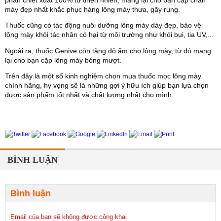
phần chiết xuất 100% từ thiên nhiên, mang lại cho bạn cặp chân 
mày đẹp nhất khắc phục hàng lông mày thưa, gãy rụng.
Thuốc cũng có tác động nuôi dưỡng lông mày dày đẹp, bảo vệ 
lông mày khỏi tác nhân có hại từ môi trường như khói bụi, tia UV,...
Ngoài ra, thuốc Genive còn tăng độ ẩm cho lông mày, từ đó mang 
lại cho bạn cặp lông mày bóng mượt.
Trên đây là một số kinh nghiệm chọn mua thuốc mọc lông mày 
chính hãng, hy vọng sẽ là những gợi ý hữu ích giúp bạn lựa chọn 
được sản phẩm tốt nhất và chất lượng nhất cho mình.
BÌNH LUẬN
Bình luận
Email của bạn sẽ không được công khai