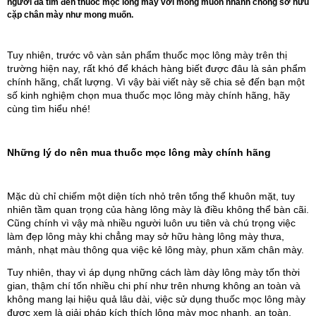
người đã tìm đến thuốc mọc lông mày với mong muốn nhanh chóng sở hữu
cặp chân mày như mong muốn.
Tuy nhiên, trước vô vàn sản phẩm thuốc mọc lông mày trên thị
trường hiện nay, rất khó để khách hàng biết được đâu là sản phẩm
chính hãng, chất lượng. Vì vậy bài viết này sẽ chia sẻ đến bạn một
số kinh nghiệm chọn mua thuốc mọc lông mày chính hãng, hãy
cùng tìm hiểu nhé!
Những lý do nên mua thuốc mọc lông mày chính hãng
Mặc dù chỉ chiếm một diện tích nhỏ trên tổng thể khuôn mặt, tuy 
nhiên tầm quan trọng của hàng lông mày là điều không thể bàn cãi. 
Cũng chính vì vậy mà nhiều người luôn ưu tiên và chú trọng việc 
làm đẹp lông mày khi chẳng may sở hữu hàng lông mày thưa, 
mảnh, nhạt màu thông qua việc kẻ lông mày, phun xăm chân mày.
Tuy nhiên, thay vì áp dụng những cách làm dày lông mày tốn thời 
gian, thậm chí tốn nhiều chi phí như trên nhưng không an toàn và 
không mang lại hiệu quả lâu dài, việc sử dụng thuốc mọc lông mày 
được xem là giải pháp kích thích lông mày mọc nhanh, an toàn, 