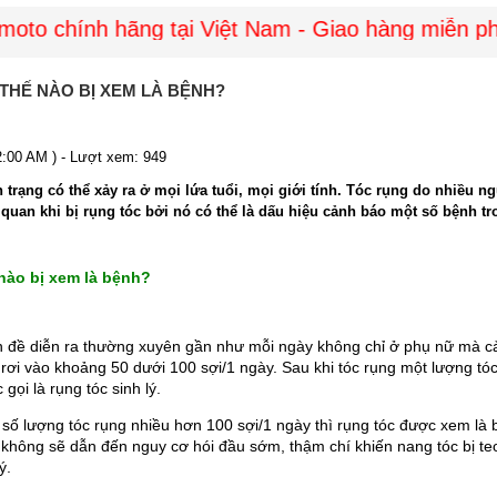
o chính hãng tại Việt Nam - Giao hàng miễn phí 
THẾ NÀO BỊ XEM LÀ BỆNH?
2:00 AM ) - Lượt xem: 949
nh trạng có thể xảy ra ở mọi lứa tuổi, mọi giới tính. Tóc rụng do nhiề
quan khi bị rụng tóc bởi nó có thể là dấu hiệu cảnh báo một số bệnh tr
nào bị xem là bệnh?
n đề diễn ra thường xuyên gần như mỗi ngày không chỉ ở phụ nữ mà cả
rơi vào khoảng 50 dưới 100 sợi/1 ngày. Sau khi tóc rụng một lượng tóc 
gọi là rụng tóc sinh lý.
 số lượng tóc rụng nhiều hơn 100 sợi/1 ngày thì rụng tóc được xem là 
không sẽ dẫn đến nguy cơ hói đầu sớm, thậm chí khiến nang tóc bị teo v
ý.