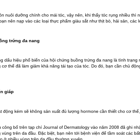
n nuôi dưỡng chính cho mái tóc, vậy nên, khi thấy tóc rụng nhiều thì n
ạn nên nạp vào các loại thực phẩm giàu sắt như thịt bò, hải sản, các l
ồng trứng đa nang
 dấu hiệu phổ biến của hội chứng buồng trứng đa nang là tình trạng rụn
 cơ thể đã làm giảm khả năng tái tạo của tóc. Do đó, bạn cần chủ độ
n giáp
t động kém sẽ không sản xuất đủ lượng hormone cần thiết cho cơ thể, 
 công bố trên tạp chí Journal of Dermatology vào năm 2008 đã ghi nhậ
 vùng trên da đầu. Đặc biệt, bạn nên tới bệnh viện để tầm soát các bất 
o ở nhiều vùng trên da đầu thường xuyên.