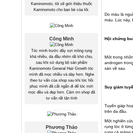
Kaminomoto, tôi sẽ giới thiệu thuốc
Kaminomoto cho bạn bè của tôi.
Do máu là nguồ
máu. Lúc này, b
Hội chứng bu
Công Minh
Tóc mình trước đây sợi mỏng rụng
khá nhiều, da đầu nhờn rất khó chịu,
Một trong những
sau khi sử dụng bộ sản phẩm
androgen trong
sản về sau.
Kaminomoto General Hair Growth tóc
mình đã mọc nhiều và dày hơn. Nghe
theo tư vấn của shop sau khi tóc hồi
phục mình đã cắt ngắn đi để tóc mới
Suy giảm tuyế
mọc đều và đẹp hơn. Cảm ơn shop đã
tư vấn rất tận tình
Tuyến giáp hoạ
trên da đầu. 
Một nghiên cứu
rụng tóc ở từng
Phương Thảo
rụng cả mảng t