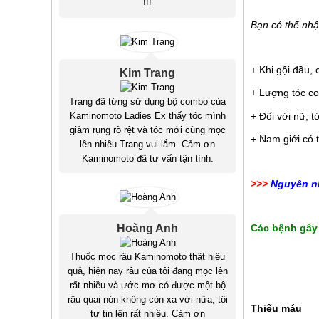
!!!
Bạn có thể nhậ
+ Khi gội đầu, 
Kim Trang
+ Lượng tóc con
Trang đã từng sử dụng bộ combo của
+ Đối với nữ, t
Kaminomoto Ladies Ex thấy tóc mình
giảm rụng rõ rệt và tóc mới cũng mọc
+ Nam giới có 
lên nhiều Trang vui lắm. Cảm ơn
Kaminomoto đã tư vấn tận tình.
>>>
Nguyên nh
Hoàng Anh
Các bệnh gây
Thuốc mọc râu Kaminomoto thật hiệu
quả, hiện nay râu của tôi đang mọc lên
rất nhiều và ước mơ có được một bộ
râu quai nón không còn xa vời nữa, tôi
Thiếu máu
tự tin lên rất nhiều. Cảm ơn