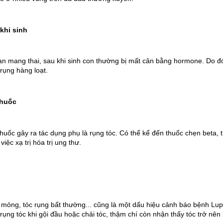
khi sinh
ạn mang thai, sau khi sinh con thường bị mất cân bằng hormone. Do đó, 
 rụng hàng loạt.
thuốc
thuốc gây ra tác dụng phụ là rụng tóc. Có thể kể đến thuốc chẹn beta, 
việc xạ trị hóa trị ung thư.
 mỏng, tóc rụng bất thường... cũng là một dấu hiệu cảnh báo bệnh Lu
 rụng tóc khi gội đầu hoặc chải tóc, thậm chí còn nhận thấy tóc trở nên