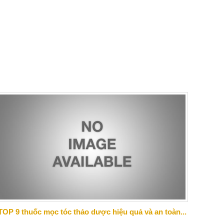
TOP 9 thuốc mọc tóc thảo dược hiệu quả và an toàn...