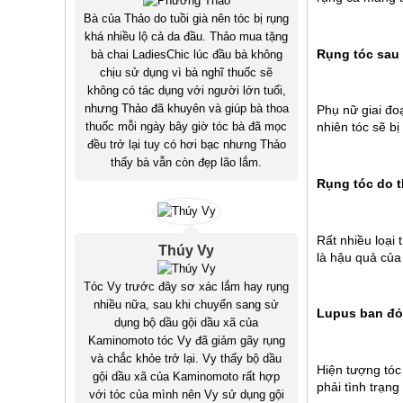
Bà của Thảo do tuồi già nên tóc bị rụng
khá nhiều lộ cả da đầu. Thảo mua tặng
Rụng tóc sau 
bà chai LadiesChic lúc đầu bà không
chịu sử dụng vì bà nghĩ thuốc sẽ
không có tác dụng với người lớn tuổi,
nhưng Thảo đã khuyên và giúp bà thoa
Phụ nữ giai đo
nhiên tóc sẽ bị
thuốc mỗi ngày bây giờ tóc bà đã mọc
đều trở lại tuy có hơi bạc nhưng Thảo
thấy bà vẫn còn đẹp lão lắm.
Rụng tóc do 
Rất nhiều loại 
Thúy Vy
là hậu quả của 
Tóc Vy trước đây sơ xác lắm hay rụng
nhiều nữa, sau khi chuyển sang sử
Lupus ban đỏ
dụng bộ dầu gội dầu xã của
Kaminomoto tóc Vy đã giảm gãy rụng
và chắc khỏe trở lại. Vy thấy bộ dầu
Hiện tượng tóc
gội dầu xã của Kaminomoto rất hợp
phải tình trạng
với tóc của mình nên Vy sử dụng gội