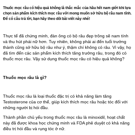
Thuốc mọc râu có hiệu quả không là thắc mắc của hầu hết nam giới khi lựa
chọn sản phẩm kích thích mọc râu với mong muốn sở hữu bộ râu nam tính.
Để có câu trả lời, bạn hãy theo dõi bài viết này nhé!
Thực tế đã chứng minh, đàn ông có bộ râu đẹp trông sẽ nam tính
và thu hút phái nữ hơn. Tuy nhiên, không phải ai đến tuổi trưởng
thành cũng sở hữu bộ râu như ý, thậm chí không có râu. Vì vậy, họ
đã tìm đến các sản phẩm kích thích tăng trưởng râu, trong đó có
thuốc mọc râu. Vậy sử dụng thuốc mọc râu có hiệu quả không?
Thuốc mọc râu là gì?
Thuốc mọc râu là loại thuốc đặc trị có khả năng làm tăng
Testosterone của cơ thể, giúp kích thích mọc râu hoặc tóc đối với
những người bị hói đầu.
Thành phần chủ yếu trong thuốc mọc râu là minoxidil, hoạt chất
này đã được khoa học chứng minh và FDA phê duyệt có khả năng
điều trị hói đầu và rụng tóc ở nữ.