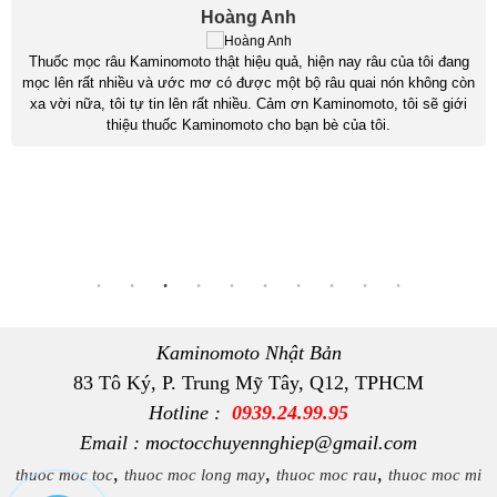
Công Minh
Tóc mình trước đây sợi mỏng rụng khá nhiều, da đầu nhờn rất khó
chịu, sau khi sử dụng bộ sản phẩm Kaminomoto General Hair Growth
tóc mình đã mọc nhiều và dày hơn. Nghe theo tư vấn của shop sau
khi tóc hồi phục mình đã cắt ngắn đi để tóc mới mọc đều và đẹp hơn.
Cảm ơn shop đã tư vấn rất tận tình
Kaminomoto Nhật Bản
83 Tô Ký, P. Trung Mỹ Tây, Q12, TPHCM
Hotline :
0939.24.99.95
Email : moctocchuyennghiep@gmail.com
,
,
,
thuoc moc toc
thuoc moc long may
thuoc moc rau
thuoc moc mi