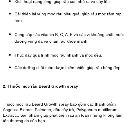
Kích hoạt nang lông, giúp râu con nhú ra và dày lên.
Cải thiện lại vùng mọc râu hiệu quả, giúp râu mọc rậm rạp 
hơn.
Cung cấp các vitamin B, C, A, E và các vi khoáng chất, nuôi 
dưỡng vùng da và chân râu khỏe mạnh.
Thúc đẩy quá trình mọc râu nhanh và mọc đều.
Các dưỡng chất thảo dược thiên nhiên giúp râu bóng đẹp.
2. Thuốc mọc râu Beard Growth spray
Thuốc mọc râu Beard Growth spray bao gồm các thành phần
Angelica Extract, Palmetto, dầu cây trà, Polygonum mutiflorum
Extract... Sản phẩm giúp phát triển râu an toàn nhưng không làm
tổn thương da của bạn.