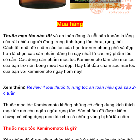
Mua hàng
Thuốc mọc tóc nào tốt
 và an toàn đang là nỗi băn khoăn lo lắng 
của rất nhiều người đang trong tình trạng tóc thưa, rụng, hói… 
Cách tốt nhất để chăm sóc tóc của bạn trở nên phong phú và đẹp 
hơn là chọn các sản phẩm đáng tin cậy nhất từ các mỹ phẩm tóc 
có sẵn. Các dòng sản phẩm mọc tóc Kaminomoto làm cho mái tóc 
của bạn trở nên bóng mượt và đẹp. Hãy bắt đầu chăm sóc mái tóc 
của bạn với kaminomoto ngay hôm nay!
Xem thêm:
Review 4 loại thuốc trị rụng tóc an toàn hiệu quả sau 2-
4 tuần
Thuốc mọc tóc Kaminomoto không những có công dụng kích thích 
mọc tóc mà còn ngăn ngừa rụng tóc. Sản phẩm đã được kiểm 
chứng có công dụng mọc tóc cho cả những vùng bị hói lâu năm.
Thuốc mọc tóc Kaminomoto là gì?
Sản phẩm đã được công nhận hiệu quả ở nhiều quốc gia trên thế 