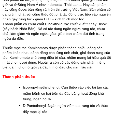
giới và ở Đông Nam Á như Indonesia, Thái Lan… Nay sản phẩm 
này cũng được bán rộng rãi trên thị trường Việt Nam. Sản phẩm có 
dạng tinh chất với công thức đột phá tác động trực tiếp vào nguyên 
nhân gây rụng tóc - giảm DHT - kích thích mọc tóc.
Thành phần có chứa chất Hinokitiol được chiết xuất từ cây Hinoki 
(cây bách Nhật Bản). Nó có tác dụng ngăn ngừa rụng tóc, chứa 
chất làm giảm và ngăn ngừa gàu, giúp bạn chấm dứt tình trạng 
ngứa da đầu.
Thuốc mọc tóc Kaminomoto được phân thành nhiều dòng sản 
phẩm khác nhau dành riêng cho từng tính chất, giai đoạn rụng của 
tóc. Kaminomoto chú trọng điều trị sâu, nhằm mang lại hiệu quả tốt 
nhất cho người dùng. Ngoài ra còn có các dòng sản phẩm riêng 
biệt dành cho nữ giới và đặc trị hói đầu cho nam lâu năm. 
Thành phần thuốc
Isopropylmethylphenol: Can thiệp vào việc tái tạo các 
mầm bệnh có hại trên da đầu bằng hoạt động khử 
trùng, ngăn ngứa.
D-Pantothenyl: Ngăn ngứa viêm da, rụng tóc và thúc 
đẩy mọc lại tóc.