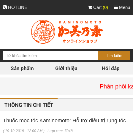
HOTLINE
Cart
(0)
Menu
Sản phẩm
Giới thiệu
Hỏi đáp
Phân phối kaminom
THÔNG TIN CHI TIẾT
Thuốc mọc tóc Kaminomoto: Hỗ trợ điều trị rụng tóc
( 19-10-2019 - 12:00 AM ) - Lượt xem: 7048