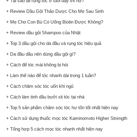
+ Tại sao lại rụng tóc ở tuổi dậy thì nữ?
+ Review Dầu Gội Thảo Dược Cho Mẹ Sau Sinh
+ Mẹ Cho Con Bú Có Uống Biotin Được Không?
+ Review dầu gội Shampoo của Nhật
+ Top 3 dầu gội cho da đầu và rụng tóc hiệu quả
+ Da đầu dầu nên dùng dầu gội gì?
+ Cách để tóc mái không bị hói
+ Làm thế nào để tóc nhanh dài trong 1 tuần?
+ Cách chăm sóc tóc uốn khi ngủ
+ Cách làm tinh dầu bưởi xịt tóc tại nhà
+ Top 5 sản phẩm chăm sóc tóc hư tổn tốt nhất hiện nay
+ Cách sử dụng thuốc mọc tóc Kaminomoto Higher Strength
+ Tổng hợp 5 cách mọc tóc nhanh nhất hiện nay