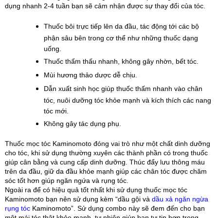
dụng nhanh 2-4 tuần bạn sẽ cảm nhận được sự thay đổi của tóc.
Thuốc bôi trực tiếp lên da đầu, tác động tới các bộ 
phận sâu bên trong cơ thể như những thuốc dạng 
uống.
Thuốc thẩm thấu nhanh, không gây nhờn, bết tóc.
Mùi hương thảo dược dễ chịu.
Dẫn xuất sinh học giúp thuốc thấm nhanh vào chân 
tóc, nuôi dưỡng tóc khỏe mạnh và kích thích các nang 
tóc mới.
Không gây tác dụng phụ.
Thuốc mọc tóc Kaminomoto
đóng vai trò như một chất dinh dưỡng 
cho tóc, khi sử dụng thường xuyên các thành phần có trong thuốc 
giúp cân bằng và cung cấp dinh dưỡng. Thúc đẩy lưu thông máu 
trên da đầu, giữ da đầu khỏe mạnh giúp các chân tóc được chăm 
sóc tốt hơn giúp ngăn ngứa và rụng tóc.
Ngoài ra để có hiệu quả tốt nhất khi sử dụng thuốc mọc tóc 
Kaminomoto bạn nên sử dụng kèm “dầu gội và 
dầu xả ngăn ngừa 
rụng tóc
 Kaminomoto”. Sử dụng combo này sẽ đem đến cho bạn 
một mái tóc thật khỏe mạnh, tự nhiên giúp bạn tự tin hơn trong 