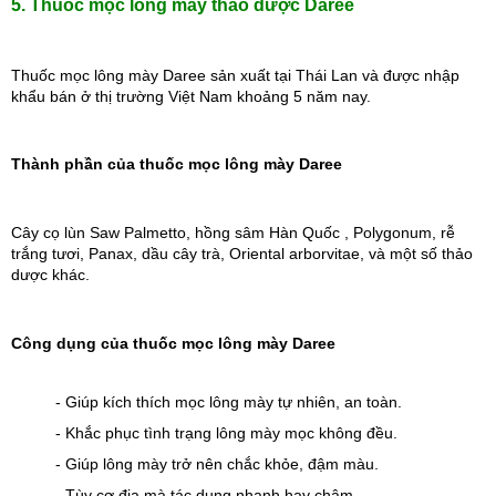
5. Thuốc mọc lông mày thảo dược Daree
Thuốc mọc lông mày Daree sản xuất tại Thái Lan và được nhập 
khẩu bán ở thị trường Việt Nam khoảng 5 năm nay.
Thành phần của thuốc mọc lông mày Daree
Cây cọ lùn Saw Palmetto, hồng sâm Hàn Quốc , Polygonum, rễ 
trắng tươi, Panax, dầu cây trà, Oriental arborvitae, và một số thảo 
dược khác.
Công dụng của thuốc mọc lông mày Daree
- Giúp kích thích mọc lông mày tự nhiên, an toàn.
- Khắc phục tình trạng lông mày mọc không đều.
- Giúp lông mày trở nên chắc khỏe, đậm màu.
- Tùy cơ địa mà tác dụng nhanh hay chậm.