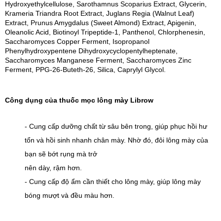
Hydroxyethylcellulose, Sarothamnus Scoparius Extract, Glycerin, 
Krameria Triandra Root Extract, Juglans Regia (Walnut Leaf) 
Extract, Prunus Amygdalus (Sweet Almond) Extract, Apigenin, 
Oleanolic Acid, Biotinoyl Tripeptide-1, Panthenol, Chlorphenesin, 
Saccharomyces Copper Ferment, Isopropanol 
Phenylhydroxypentene Dihydroxycyclopentylheptenate, 
Saccharomyces Manganese Ferment, Saccharomyces Zinc 
Ferment, PPG-26-Buteth-26, Silica, Caprylyl Glycol.
Công dụng của thuốc mọc lông mày Librow
- Cung cấp dưỡng chất từ sâu bên trong, giúp phục hồi hư 
tổn và hồi sinh nhanh chân mày. Nhờ đó, đôi lông mày của 
bạn sẽ bớt rụng mà trở 
nên dày, rậm hơn.
- Cung cấp độ ẩm cần thiết cho lông mày, giúp lông mày 
bóng mượt và đều màu hơn.