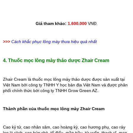
Giá tham khảo: 
1.600.000
 VNĐ.
>>>
Cách khắc phục lông mày thưa hiệu quả nhất
4. Thuốc mọc lông mày thảo dược Zhair Cream
Zhair Cream là thuốc mọc lông mày thảo dược được sản xuất tại 
Việt Nam bởi công ty TNHH Y học bản địa Việt Nam và được phân 
phối chính thức bởi công ty TNHH Grow Green AZ. 
T
hành phần của thuốc mọc lông mày Zhair Cream
Cao kỷ tử, cao nhân sâm, cao hoàng kỳ, cao hương phụ, cao ráy 
leo lá rách, cao búp chè, tổ điểu, mần trầu, tử uyển, thạch vĩ, mạn 