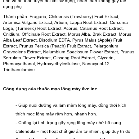
tính và an toàn tuyệt đối khi sử dụng, hoàn toàn không gây tác 
dụng phụ.
Thành phần: Fragaria, Chiloensis (Trawberry) Fruit Extract, 
Artemisa Vulgaris Extract, Artium, Lappa Root Extract, Curcuma 
Loga, (Turmeric) Root Extract, Acorus, Calamus Root Extract, 
Cnidium, Officinale Root Extract, Morus Alba, Brak Extract, Morus 
Alba Leaf Extract, Disodium EDTA, Pyrus Malus (Apple) Fruit 
Extract, Prunus Persica (Peach) Fruit Extract, Pelargonium 
Graveolens Extract, Nelumbium Speciosum Flower Extract, Prunus 
Serrulata Flower Extract, Ginseng Root Extract, Glycerin, 
Phenoxyethanol, Hydroxyethylcellulose, Nonoxynol-12 
Triethanolamine.
Công dụng của thuốc mọc lông mày Aveline
- Giúp nuôi dưỡng và làm mềm lông mày, đồng thời kích 
thích mọc lông mày rậm hơn, nhanh hơn.
- Chống lại tình trạng gãy rụng lông mày nhờ bổ sung 
Calendula – một hoạt chất giữ ẩm tự nhiên, giúp duy trì độ 