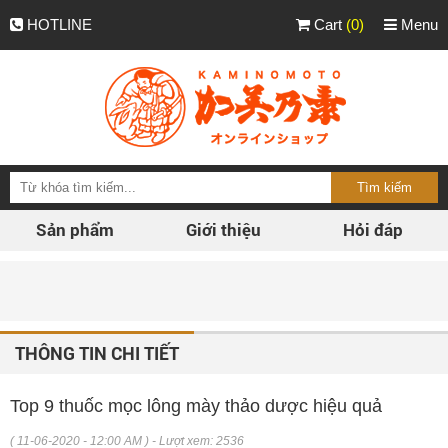
HOTLINE
Cart
(0)
Menu
Sản phẩm
Giới thiệu
Hỏi đáp
P
THÔNG TIN CHI TIẾT
Top 9 thuốc mọc lông mày thảo dược hiệu quả
( 11-06-2020 - 12:00 AM ) - Lượt xem: 2536