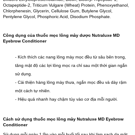
Octapeptide-2, Triticum Vulgare (Wheat) Protein, Phenoxyethanol, 
Chlorphenesin, Glycerin, Cellulose Gum, Butylene Glycol, 
Pentylene Glycol, Phosphoric Acid, Disodium Phosphate.
Công dụng của thuốc mọc lông mày dược Nutraluxe MD 
Eyebrow Conditioner
- Kích thích các nang lông mày mọc đều từ sâu bên trong, 
tăng mật độ các lợi lông mọc ra chỉ sau một thời gian ngắn 
sử dụng.
- Cải thiện hàng lông mày thưa, ngắn mọc đều và dày rậm 
một cách tự nhiên.
- Hiệu quả nhanh hay chậm tùy vào cơ địa mỗi người.
Cách sử dụng thuốc mọc lông mày Nutraluxe MD Eyebrow 
Conditioner
Sử dụng mỗi ngày 1 lần vào mỗi buổi tối sau khi làm sạch da mặt 