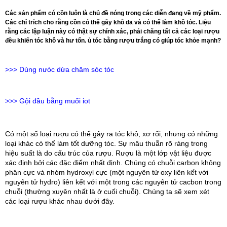
Các sản phẩm có cồn luôn là chủ đề nóng trong các diễn đang về mỹ phẩm.
Các chỉ trích cho rằng cồn có thể gây khô da và có thể làm khô tóc. Liệu
rằng các lập luận này có thật sự chính xác, phải chăng tất cả các loại rượu
đều khiến tóc khô và hư tổn. ủ tóc bằng rượu trắng có giúp tóc khỏe mạnh?
>>>
Dùng nưóc dừa chăm sóc tóc
>>>
Gội đầu bằng muối iot
Có một số loại rượu có thể gây ra tóc khô, xơ rối, nhưng có những 
loại khác có thể làm tốt dưỡng tóc. Sự mâu thuẫn rõ ràng trong 
hiệu suất là do cấu trúc của rượu. Rượu là một lớp vật liệu được 
xác định bởi các đặc điểm nhất định. Chúng có chuỗi carbon không 
phân cực và nhóm hydroxyl cực (một nguyên tử oxy liên kết với 
nguyên tử hydro) liên kết với một trong các nguyên tử cacbon trong 
chuỗi (thường xuyên nhất là ở cuối chuỗi). Chúng ta sẽ xem xét 
các loại rượu khác nhau dưới đây. 