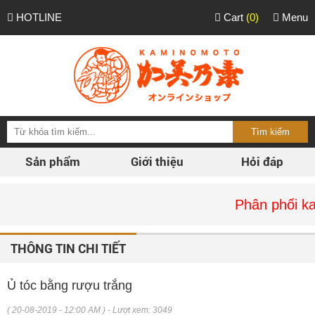
HOTLINE
Cart
(0)
Menu
Sản phẩm
Giới thiệu
Hỏi đáp
Phân phối kamino
THÔNG TIN CHI TIẾT
Ủ tóc bằng rượu trắng
( 20-08-2019 - 12:00 AM ) - Lượt xem: 3049