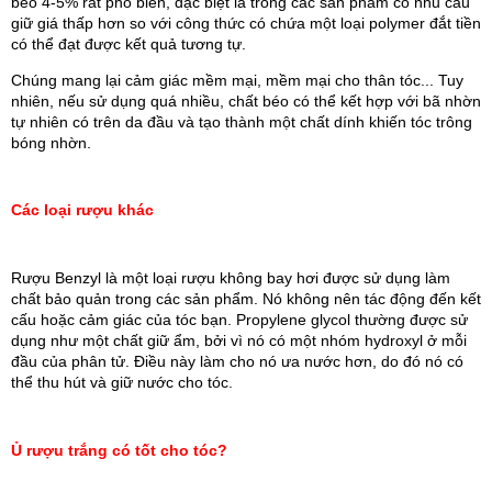
béo 4-5% rất phổ biến, đặc biệt là trong các sản phẩm có nhu cầu 
giữ giá thấp hơn so với công thức có chứa một loại polymer đắt tiền 
có thể đạt được kết quả tương tự.
Chúng mang lại cảm giác mềm mại, mềm mại cho thân tóc... Tuy 
nhiên, nếu sử dụng quá nhiều, chất béo có thể kết hợp với bã nhờn 
tự nhiên có trên da đầu và tạo thành một chất dính khiến tóc trông 
bóng nhờn.
Các loại rượu khác
Rượu Benzyl là một loại rượu không bay hơi được sử dụng làm 
chất bảo quản trong các sản phẩm. Nó không nên tác động đến kết 
cấu hoặc cảm giác của tóc bạn. Propylene glycol thường được sử 
dụng như một chất giữ ẩm, bởi vì nó có một nhóm hydroxyl ở mỗi 
đầu của phân tử. Điều này làm cho nó ưa nước hơn, do đó nó có 
thể thu hút và giữ nước cho tóc.
Ủ rượu trắng có tốt cho tóc?