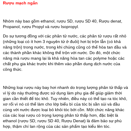
Rượu mạch ngắn
Nhóm này bao gồm ethanol, rượu SD, rượu SD 40, Rượu denat, 
Propanol, rượu Propyl và rượu Isopropyl.
Do sự tương đồng với các phân tử nước, các phân tử rượu rất nhỏ 
(những loại có ít hơn 3 nguyên tử ở đuôi) hơi bị trộn lẫn (có khả 
năng trộn) trong nước, trong khi chúng cũng có thể hòa tan dầu và 
các thành phần khác không thể trộn với nước. Do đó, một chức 
năng mà rượu mang lại là khả năng hòa tan các polyme hoặc các 
chất phụ gia khác trước khi thêm vào phần dung dịch nước của 
công thức.
Những loại rượu này bay hơi nhanh do trọng lượng phân tử thấp và 
vì lý do này thường được sử dụng làm phụ gia để giúp giảm thời 
gian cần thiết để tóc khô. Tuy nhiên, điều này có thể tạo ra tóc khô, 
xơ rối vì nó có thể làm cho lớp biểu bì của tóc bị sần sùi và dầu 
cùng với nước được loại bỏ khỏi tóc bởi cồn. Một chức năng khác 
của các loại rượu có trọng lượng phân tử thấp hơn, đặc biệt là 
ethanol (rượu SD, rượu SD 40, Rượu Denat) là đảm bảo sự phù 
hợp, thậm chí lan rộng của các sản phẩm tạo kiểu lên tóc.