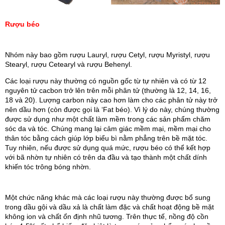
Rượu béo
Nhóm này bao gồm rượu Lauryl, rượu Cetyl, rượu Myristyl, rượu 
Stearyl, rượu Cetearyl và rượu Behenyl.
Các loại rượu này thường có nguồn gốc từ tự nhiên và có từ 12 
nguyên tử cacbon trở lên trên mỗi phân tử (thường là 12, 14, 16, 
18 và 20). Lượng carbon này cao hơn làm cho các phân tử này trở 
nên dầu hơn (còn được gọi là ‘Fat béo). Vì lý do này, chúng thường 
được sử dụng như một chất làm mềm trong các sản phẩm chăm 
sóc da và tóc. Chúng mang lại cảm giác mềm mại, mềm mại cho 
thân tóc bằng cách giúp lớp biểu bì nằm phẳng trên bề mặt tóc. 
Tuy nhiên, nếu được sử dụng quá mức, rượu béo có thể kết hợp 
với bã nhờn tự nhiên có trên da đầu và tạo thành một chất dính 
khiến tóc trông bóng nhờn.
Một chức năng khác mà các loại rượu này thường được bổ sung 
trong dầu gội và dầu xả là chất làm đặc và chất hoạt động bề mặt 
không ion và chất ổn định nhũ tương. Trên thực tế, nồng độ cồn 