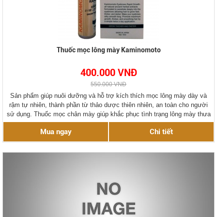
Thuốc mọc lông mày Kaminomoto
400.000 VNĐ
550.000 VNĐ
Sản phẩm giúp nuôi dưỡng và hỗ trợ kích thích mọc lông mày dày và
rậm tự nhiên, thành phần từ thảo dược thiên nhiên, an toàn cho người
sử dụng. Thuốc mọc chân mày giúp khắc phục tình trạng lông mày thưa
bẩm sinh, chân lông mày cụt, hoặc lông mày bị tổn thương do phun
Mua ngay
Chi tiết
xăm, tai nạn.