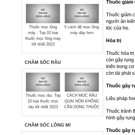
Thuốc giảm 
Thuốc giảm c
người ăn kiên
Thuốc mọc lông
5 cách để mọc lông
tóc của họ.
mày : Top 10 loại
mày dày hơn
thuốc mọc lông mày
Hóa trị
tốt nhất 2023
Thuốc hóa trị
còn gây rụng 
CHĂM SÓC RÂU
triển trong c
còn tái phát s
Thuốc gây rụ
Thuốc mọc râu: Top
CÁCH MỌC RÂU
Liệu pháp ho
10 loại thuốc mọc
QUAI NÓN KHÔNG
râu tốt nhất 2023
CẦN DÙNG THUỐC
Thuốc tránh t
hình gây rụng
CHĂM SÓC LÔNG MI
Thuốc gây r