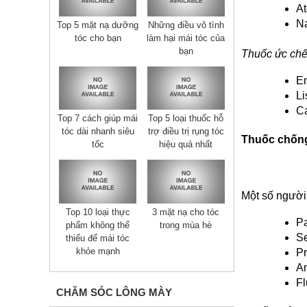
At
Na
Top 5 mặt nạ dưỡng
Những điều vô tình
tóc cho bạn
làm hại mái tóc của
bạn
Thuốc ức ch
En
Li
Ca
Top 7 cách giúp mái
Top 5 loại thuốc hỗ
tóc dài nhanh siêu
trợ điều trị rụng tóc
Thuốc chống
tốc
hiệu quả nhất
Một số người 
Top 10 loại thực
3 mặt nạ cho tóc
Pa
phẩm không thể
trong mùa hè
Se
thiếu đế mái tóc
khỏe mạnh
Pr
Am
Fl
CHĂM SÓC LÔNG MÀY