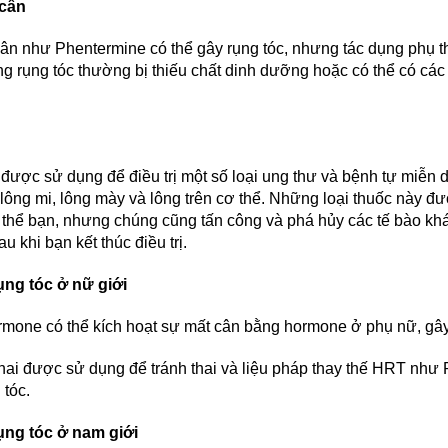
cân
ân như Phentermine có thể gây rụng tóc, nhưng tác dụng phụ t
g rụng tóc thường bị thiếu chất dinh dưỡng hoặc có thể có các 
 được sử dụng để điều trị một số loại ung thư và bệnh tự miễn d
lông mi, lông mày và lông trên cơ thể. Những loại thuốc này được
ơ thể bạn, nhưng chúng cũng tấn công và phá hủy các tế bào khá
au khi bạn kết thúc điều trị.
ng tóc ở nữ giới
rmone có thể kích hoạt sự mất cân bằng hormone ở phụ nữ, gây 
hai được sử dụng để tránh thai và liệu pháp thay thế HRT như P
 tóc.
ụng tóc ở nam giới