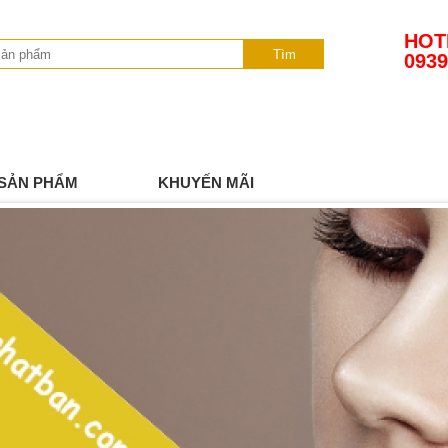
HOT
Tìm
0939
SẢN PHẨM
KHUYẾN MÃI
TIN TỨC