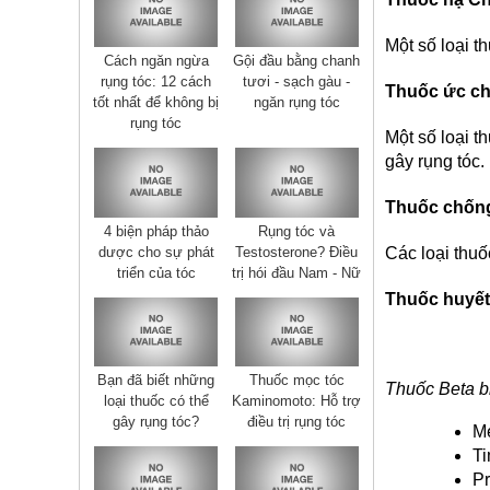
Một số loại t
Cách ngăn ngừa
Gội đầu bằng chanh
rụng tóc: 12 cách
tươi - sạch gàu -
Thuốc ức ch
tốt nhất để không bị
ngăn rụng tóc
rụng tóc
Một số loại t
gây rụng tóc.
Thuốc chống
4 biện pháp thảo
Rụng tóc và
Các loại thuố
dược cho sự phát
Testosterone? Điều
triển của tóc
trị hói đầu Nam - Nữ
Thuốc huyết
Bạn đã biết những
Thuốc mọc tóc
Thuốc Beta b
loại thuốc có thể
Kaminomoto: Hỗ trợ
gây rụng tóc?
điều trị rụng tóc
Me
Ti
Pr