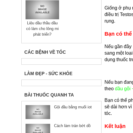
Giống ở phụ n
điều trị Test
rụng.
Liệu dầu thầu dầu
có làm cho lông mi
Bạn có thể
phát triển?
Nếu gần đây b
CÁC BỆNH VỀ TÓC
sang một loại
dụng thuốc tr
LÀM ĐẸP - SỨC KHỎE
Nếu bạn đang
theo 
dầu 
gội 
BÀI THUỐC QUANH TA
Bạn có thể ph
sẽ dài hơn vì
Gội đầu bằng muối iot
tóc.
Kết luận
Cách làm trán bớt dồ