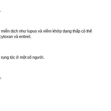
.
ự miễn dịch như lupus và viêm khớp dạng thấp có thể 
cytoxan và enbrel.
n rụng tóc ở một số người.