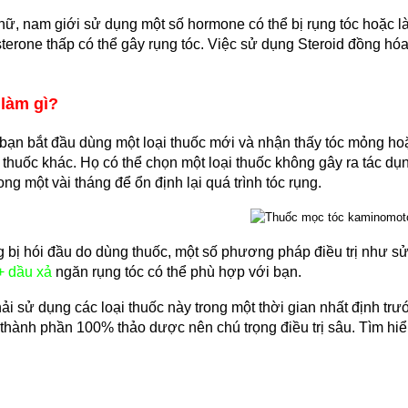
ữ, nam giới sử dụng một số hormone có thể bị rụng tóc hoặc là
osterone thấp có thể gây rụng tóc. Việc sử dụng Steroid đồng hó
 làm gì?
ạn bắt đầu dùng một loại thuốc mới và nhận thấy tóc mỏng hoặc
 thuốc khác. Họ có thể chọn một loại thuốc không gây ra tác d
ong một vài tháng để ổn định lại quá trình tóc rụng.
 bị hói đầu do dùng thuốc, một số phương pháp điều trị như s
+ dầu xả
 ngăn rụng tóc có thể phù hợp với bạn.
ải sử dụng các loại thuốc này trong một thời gian nhất định trướ
 thành phần 100% thảo dược nên chú trọng điều trị sâu. Tìm hiể