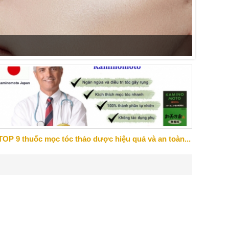
Những s
đến cảm
TOP 9 thuốc mọc tóc thảo dược hiệu quả và an toàn...