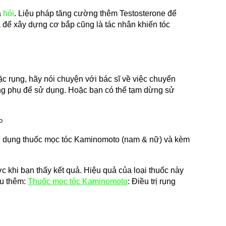
 
hói
. Liệu pháp tăng cường thêm Testosterone để 
a để xây dựng cơ bắp cũng là tác nhân khiến tóc 
 rụng, hãy nói chuyện với bác sĩ về việc chuyển 
ụng phụ để sử dụng. Hoặc bạn có thể tạm dừng sử 
ử dụng thuốc mọc tóc Kaminomoto (nam & nữ) và kèm 
c khi bạn thấy kết quả. Hiệu quả của loại thuốc này 
u thêm: 
Thuốc mọc tóc Kaminomoto
: Điều trị rụng 