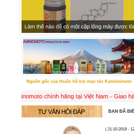
Làm thế nào để có một cặp lông mày được tỉa
Nguồn gốc của thuốc hỗ trợ mọc tóc Kaminomoto
moto chính hãng tại Việt Nam - Giao hàng miễn p
BẠN ĐÃ BI
( 21-10-2019 - 