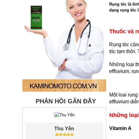
Rụng tóc là tìn
dạng rụng tóc l
Thuốc và r
Rụng tóc cũng
tóc tạm thời.
Những loại th
effluvium, rụ
Một loại rụng
PHẢN HỒI GẦN ĐÂY
effluvium diễ
Những loại
Vitamin A
Thu Yến