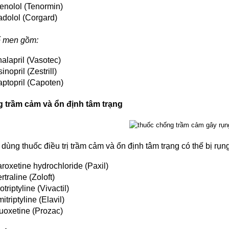
enolol (Tenormin)
dolol (Corgard)
ế men gồm:
alapril (Vasotec)
sinopril (Zestrill)
ptopril (Capoten)
 trầm cảm và ổn định tâm trạng
dùng thuốc điều trị trầm cảm và ổn định tâm trạng có thế bị rụng
roxetine hydrochloride (Paxil)
rtraline (Zoloft)
otriptyline (Vivactil)
itriptyline (Elavil)
uoxetine (Prozac)