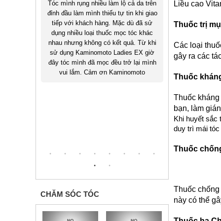
ite
Tóc mình rụng nhiều làm lộ cả da trên
Liều cao Vita
Hồi còn sinh v
thuốc mọc
đỉnh đầu làm mình thiếu tự tin khi giao
thẳng làm tóc 
ông biết
tiếp với khách hàng. Mặc dù đã sử
bị hói, sau 
Thuốc trị m
Sau khi
dụng nhiều loại thuốc mọc tóc khác
thuốc mọc t
moto tư
nhau nhưng không có kết quả. Từ khi
mình đã hồi 
Các loại thuố
ng, giao
sử dụng Kaminomoto Ladies EX giờ
hiện giờ 
gây ra các t
óng gói
đây tóc mình đã mọc đều trở lại mình
Kaminomoto đã
hop nhé
vui lắm. Cảm ơn Kaminomoto
Thuốc kháng
Thuốc kháng s
bạn, làm gián
Khi huyết sắc 
duy trì mái tó
Thuốc chốn
Thuốc chống 
CHĂM SÓC TÓC
này có thể gâ
Thuốc hạ Ch