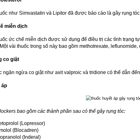
huốc như Simvastatin và Lipitor đã được báo cáo là gây rụng tóc
ế miễn dịch
huốc ức chế miễn dịch được sử dụng để điều trị các tình trạng t
 Một vài thuốc trong số này bao gồm methotrexate, leflunomide, 
 co giật
c ngăn ngừa co giật như axit valproic và tridione có thể dẫn đế
 áp
lockers bao gồm các thành phần sau có thể gây rụng tóc:
toprolol (Lopressor)
molol (Blocadren)
opranolol (Inderal)