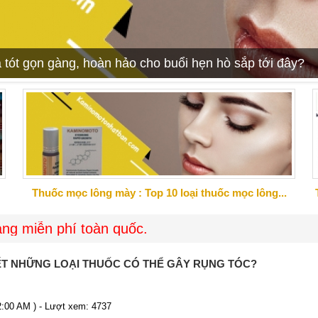
 tót gọn gàng, hoàn hảo cho buổi hẹn hò sắp tới đây?
Thuốc mọc lông mày : Top 10 loại thuốc mọc lông...
hí toàn quốc.
ẾT NHỮNG LOẠI THUỐC CÓ THỂ GÂY RỤNG TÓC?
12:00 AM ) - Lượt xem: 4737