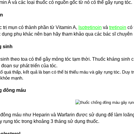
min A và các loại thuốc có nguồn gốc từ nó có thể gây rụng tóc.
iên hay thức khuya căng
mình rụng nhiều gần như
khi tìm hiểu và sử dụng
ụn
óc Kaminomto nay tóc
phục lại rất nhiều mình
c trị mụn có thành phần từ Vitamin A, 
Isotretinoin
 và 
tretinoin
có 
Thanh Trúc
rất vui. Xin cảm ơn
ác dụng phụ khác nên bạn hãy tham khảo qua các bác sĩ chuyên 
 cho mình sự tự tin trở
Trúc đã sử dụng thuốc mọc lông mày
lại.
 sinh
sau 2 tháng hiện giờ các bạn ai cũng
khen lông mày của Trúc thật rậm và ấn
inh theo toa có thể gây mỏng tóc tạm thời. Thuốc kháng sinh có 
tượng. Xin cảm ơn Kaminomoto nhé
 đoạn sự phát triển của tóc.
!!!
tố quá thấp, kết quả là bạn có thể bị thiếu máu và gây rụng tóc. Duy 
c khỏe mạnh.
g đông máu
đông máu như Heparin và Warfarin được sử dụng để làm loãng
y rụng tóc trong khoảng 3 tháng sử dụng thuốc.
olesterol